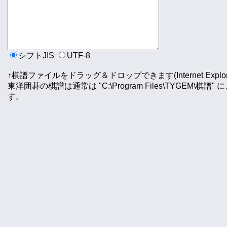
シフトJIS
UTF-8
↑棋譜ファイルをドラッグ＆ドロップできます(Internet Explo
東洋囲碁の棋譜は通常は "C:\Program Files\TYGEM\棋譜" に、幽
す。