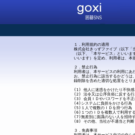
１．利用規約の適用
株式会社きっずファイブ（以下「
（以下、「本サービス」といいま
いいます）を定め、利用者は、本
２．禁止行為
利用者は、本サービスの利用にあ
お、禁止行為に該当するかどうは
録削除を含めた適切な処置をとり
(1) 他人に迷惑をかけたり不快
(2) 法令又は公序良俗に反する行
(3) 会員ＩＤやパスワードを不
(4)システムに負担をかける行為
(5)１人で複数のＩＤを持つ行為
(6)１つのＩＤを複数人で利用す
(7)無差別に面識のない人を招待
(8) その他、当社が不適当と判
３．免責事項
利用者は、本サービス内での自ら