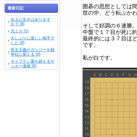
囲碁の思想としては
最新日記
世の中、どう転ぶか
右上に生きはあります
か？ (8)
そして好調の６連勝
凡ミス (1)
中盤で１７目が死に
最終的には３７目ほ
久しぶりに楽しい相手で
した (0)
です。
民主主義がガンジーを戦
争狂に変える (0)
私が白です。
キャプテン翼を超えるサ
ッカー漫画 (0)