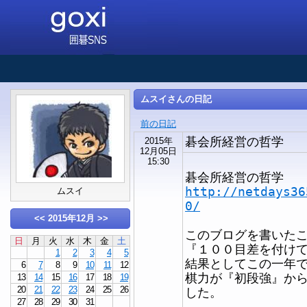
ムスイさんの日記
前の日記
碁会所経営の哲学
2015年
12月05日
15:30
碁会所経営の哲学
http://netdays36
ムスイ
0/
<<
2015年12月
>>
このブログを書いた
日
月
火
水
木
金
土
『１００目差を付け
1
2
3
4
5
結果としてこの一年
6
7
8
9
10
11
12
棋力が『初段強』か
13
14
15
16
17
18
19
20
21
22
23
24
25
26
した。
27
28
29
30
31