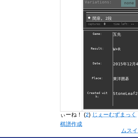
Variations:
none
閏扉, 2段
captures:
0
time left:
--
Game:
互先
Result:
W+R
Date:
2015年12月
Place:
東洋囲碁
Created wit
StoneLeaf2
h:
ぃーね！ (
2
)
じぇーむずまっく
棋譜作成
ムスイ