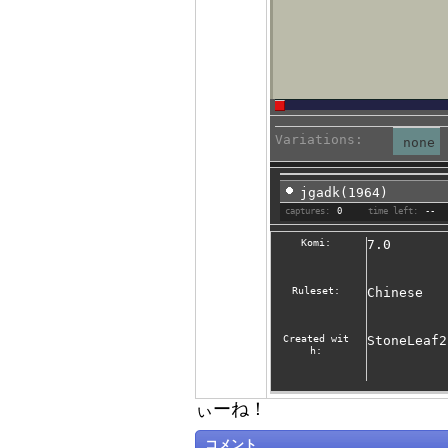
Variations:
none
jgadk(1964)
captures:
0
time left:
--
Komi:
7.0
Ruleset:
Chinese
Created wit
StoneLeaf2
h:
ぃーね！
コメント