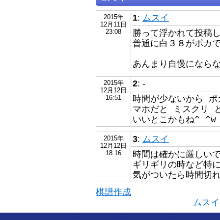
1
:
ムスイ
2015年
12月11日
勝って浮かれて投稿
23:08
普通に白３８がポカ
あんまり自慢になら
2
: -
2015年
12月12日
時間が少ないから ポ
16:51
マホだと ミスクリ 
いいとこかもね^ ^w
3
:
ムスイ
2015年
12月12日
時間は確かに厳しい
18:16
ギリギリの時など特
気がついたら時間切
棋譜作成
ムスイ