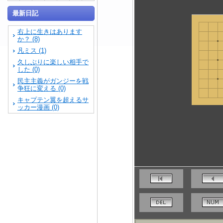
最新日記
右上に生きはあります
か？ (8)
凡ミス (1)
久しぶりに楽しい相手で
した (0)
民主主義がガンジーを戦
争狂に変える (0)
キャプテン翼を超えるサ
ッカー漫画 (0)