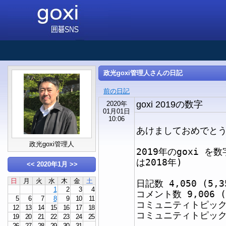
政光goxi管理人さんの日記
前の日記
goxi 2019の数字
2020年
01月01日
10:06
あけましておめでと
政光goxi管理人
2019年のgoxi 
は2018年)
<<
2020年1月
>>
日
月
火
水
木
金
土
日記数 4,050 (5,3
1
2
3
4
コメント数 9,006 (
5
6
7
8
9
10
11
コミュニティトピック数 
12
13
14
15
16
17
18
コミュニティトピックコ
19
20
21
22
23
24
25
26
27
28
29
30
31