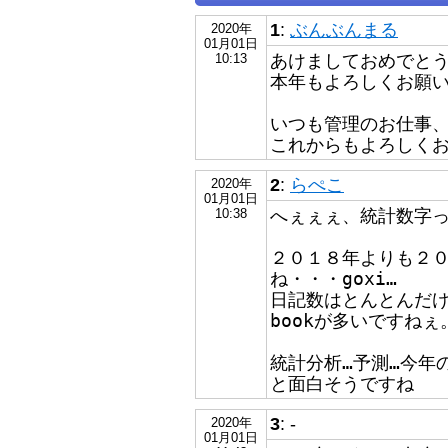
1
:
ぶんぶんまる
2020年
01月01日
あけましておめでと
10:13
本年もよろしくお願
いつも管理のお仕事
これからもよろしく
2
:
らぺこ
2020年
01月01日
へぇぇぇ、統計数字
10:38
２０１８年よりも２
ね・・・goxi…
日記数はとんとんだけ
bookが多いですねぇ
統計分析…予測…今年
と面白そうですね
3
: -
2020年
01月01日