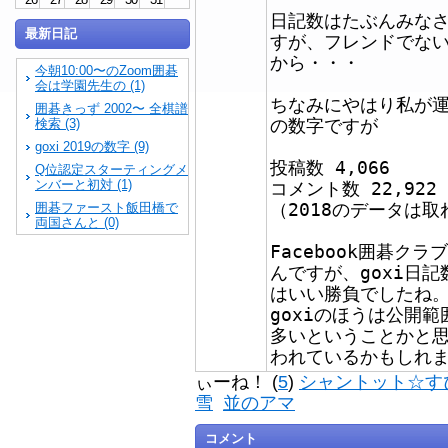
日記数はたぶんみな
最新日記
すが、フレンドでな
から・・・
今朝10:00〜のZoom囲碁
会は学園先生の (1)
ちなみにやはり私が運用
囲碁きっず 2002〜 全棋譜
の数字ですが
検索 (3)
goxi 2019の数字 (9)
投稿数 4,066
Q位認定スターティングメ
ンバーと初対 (1)
コメント数 22,922
（2018のデータは
囲碁ファースト飯田橋で
両国さんと (0)
Facebook囲碁ク
んですが、goxi日記
はいい勝負でしたね
goxiのほうは公開
多いということかと
われているかもしれ
ぃーね！ (
5
)
シャントット☆す
雪
並のアマ
コメント