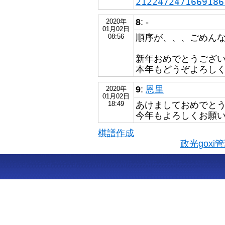
2122472471669186
8
: -
2020年
01月02日
順序が、、、ごめん
08:56
新年おめでとうござ
本年もどうぞよろし
9
:
恩里
2020年
01月02日
あけましておめでと
18:49
今年もよろしくお願
棋譜作成
政光gox