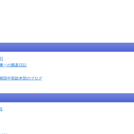
行
石勇一の囲碁日記
本棋院中部総本部のブログ
戦