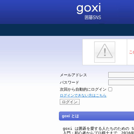
こ
メールアドレス
パスワード
次回から自動的にログイン
ログインできない方はこちら
goxi とは
goxi は囲碁を愛する人たちのための SNS 
入門・初心者からプロ棋士まで、2016年