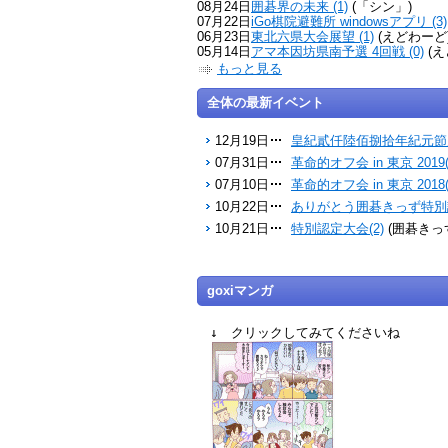
08月24日
囲碁界の未来 (1)
(「シン」)
07月22日
iGo棋院避難所 windowsアプリ (3)
06月23日
東北六県大会展望 (1)
(えどわーど
05月14日
アマ本因坊県南予選 4回戦 (0)
(え
もっと見る
全体の最新イベント
12月19日
皇紀貳仟陸佰捌拾年紀元節雁
07月31日
革命的オフ会 in 東京 2019(
07月10日
革命的オフ会 in 東京 2018(
10月22日
ありがとう囲碁きっず特別認
10月21日
特別認定大会(2)
(囲碁きっ
goxiマンガ
↓ クリックしてみてくださいね