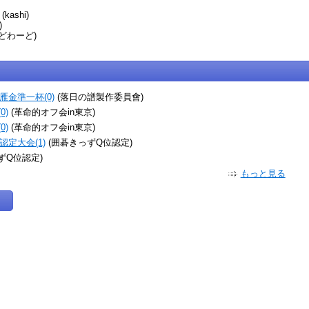
(kashi)
)
どわーど)
金準一杯(0)
(落日の譜製作委員會)
0)
(革命的オフ会in東京)
0)
(革命的オフ会in東京)
定大会(1)
(囲碁きっずQ位認定)
ずQ位認定)
もっと見る