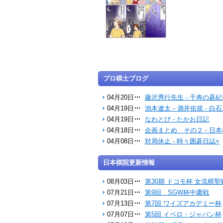
プロ棋士ブログ
04月20日
藤沢秀行先生 - 千寿の碁紀
04月19日
池本遼太－酒井佑規 - 白
04月19日
なわとび - たかお日記
04月18日
企画まとめ その２ - 日
04月08日
対局休止 - 時々囲碁日誌+
日本棋院更新情報
08月03日
第30期 ドコモ杯 女流棋聖
07月21日
第9回 SGW杯中庸戦
07月13日
第7回 ワイズアカデミー杯
07月07日
第5回 イベロ・ジャパン杯