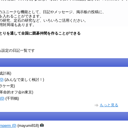
oxi のユニークな機能として、日記やメッセージ、掲示板の投稿に、
を入れることができます。
の研究、定石の研究など、いろいろご活用ください。
専用対局場もあります。
とりを通して全国に囲碁仲間を作ることができる
める設定の日記一覧です
成計画)
0)
(みんなで楽しく検討！)
ラケー党)
(革命的オフ会in東京)
0)
(千羽鶴)
もっと見る
mperm (0)
(mayumi818)