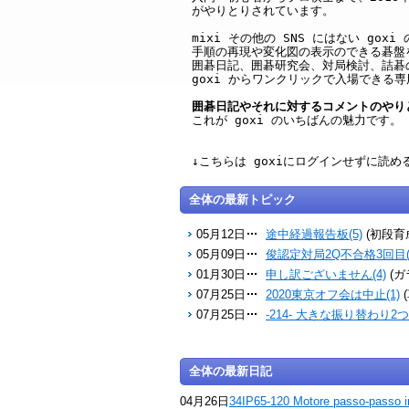
がやりとりされています。
mixi その他の SNS にはない g
手順の再現や変化図の表示のできる碁盤
囲碁日記、囲碁研究会、対局検討、詰碁
goxi からワンクリックで入場できる
囲碁日記やそれに対するコメントのやり
これが goxi のいちばんの魅力です。
↓こちらは goxiにログインせずに読
全体の最新トピック
05月12日
途中経過報告板(5)
(初段育
05月09日
俊認定対局2Q不合格3回目(
01月30日
申し訳ございません(4)
(ガ
07月25日
2020東京オフ会は中止(1)
07月25日
-214- 大きな振り替わり2つ(
全体の最新日記
04月26日
34IP65-120 Motore passo-passo i