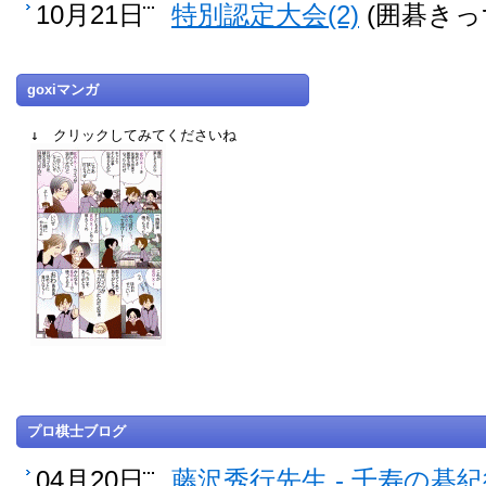
10月21日
特別認定大会(2)
(囲碁きっ
goxiマンガ
↓ クリックしてみてくださいね
プロ棋士ブログ
04月20日
藤沢秀行先生 - 千寿の碁