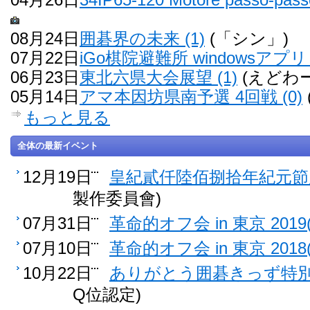
08月24日
囲碁界の未来 (1)
(「シン」)
07月22日
iGo棋院避難所 windowsアプリ 
06月23日
東北六県大会展望 (1)
(えどわー
05月14日
アマ本因坊県南予選 4回戦 (0)
もっと見る
全体の最新イベント
12月19日
皇紀貳仟陸佰捌拾年紀元節雁
製作委員會)
07月31日
革命的オフ会 in 東京 2019(
07月10日
革命的オフ会 in 東京 2018(
10月22日
ありがとう囲碁きっず特別認
Q位認定)