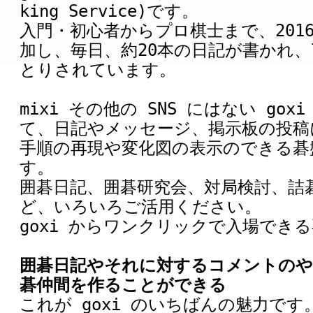
king Service)です。
入門・初心者からプロ棋士まで、2016
加し、毎日、約20本の日記が書かれ、
とりされています。
mixi その他の SNS にはない go
て、日記やメッセージ、掲示板の投稿
手順の再現や変化図の表示のできる碁
す。
囲碁日記、囲碁研究会、対局検討、詰
ど、いろいろご活用ください。
goxi からワンクリックで入場でき
囲碁日記やそれに対するコメントのや
碁仲間を作ることができる
これが goxi のいちばんの魅力です