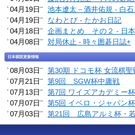
04月19日
池本遼太－酒井佑規 - 白
04月19日
なわとび - たかお日記
04月18日
企画まとめ その２ - 
04月08日
対局休止 - 時々囲碁日誌+
日本棋院更新情報
08月03日
第30期 ドコモ杯 女流棋聖
07月21日
第9回 SGW杯中庸戦
07月13日
第7回 ワイズアカデミー
07月07日
第5回 イベロ・ジャパン
07月03日
第21回 広島アルミ杯・