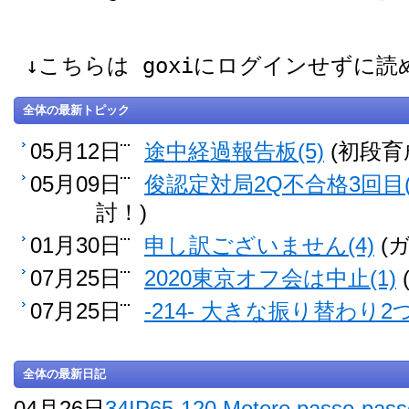
↓こちらは goxiにログインせずに
全体の最新トピック
05月12日
途中経過報告板(5)
(初段育
05月09日
俊認定対局2Q不合格3回目(
討！)
01月30日
申し訳ございません(4)
(
07月25日
2020東京オフ会は中止(1)
07月25日
-214- 大きな振り替わり2つ
全体の最新日記
04月26日
34IP65-120 Motore passo-pass