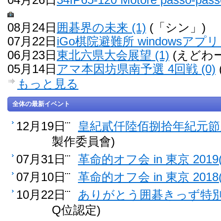
08月24日
囲碁界の未来 (1)
(「シン」)
07月22日
iGo棋院避難所 windowsアプリ 
06月23日
東北六県大会展望 (1)
(えどわー
05月14日
アマ本因坊県南予選 4回戦 (0)
もっと見る
全体の最新イベント
12月19日
皇紀貳仟陸佰捌拾年紀元節雁
製作委員會)
07月31日
革命的オフ会 in 東京 2019(
07月10日
革命的オフ会 in 東京 2018(
10月22日
ありがとう囲碁きっず特別認
Q位認定)