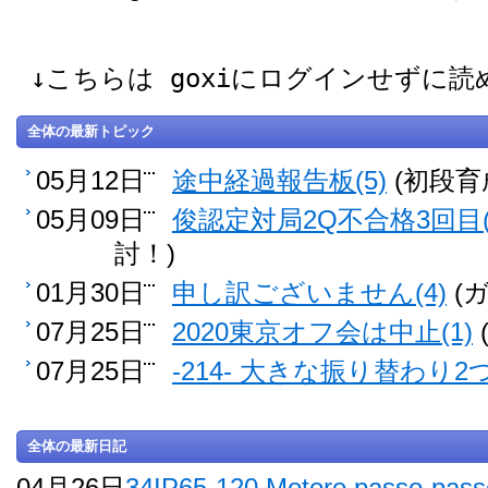
↓こちらは goxiにログインせずに
全体の最新トピック
05月12日
途中経過報告板(5)
(初段育
05月09日
俊認定対局2Q不合格3回目(
討！)
01月30日
申し訳ございません(4)
(
07月25日
2020東京オフ会は中止(1)
07月25日
-214- 大きな振り替わり2つ
全体の最新日記
04月26日
34IP65-120 Motore passo-pass