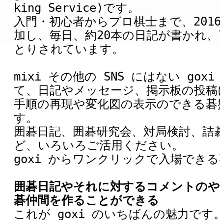
king Service)です。
入門・初心者からプロ棋士まで、2016
加し、毎日、約20本の日記が書かれ、
とりされています。
mixi その他の SNS にはない go
て、日記やメッセージ、掲示板の投稿
手順の再現や変化図の表示のできる碁
す。
囲碁日記、囲碁研究会、対局検討、詰
ど、いろいろご活用ください。
goxi からワンクリックで入場でき
囲碁日記やそれに対するコメントのや
碁仲間を作ることができる
これが goxi のいちばんの魅力です