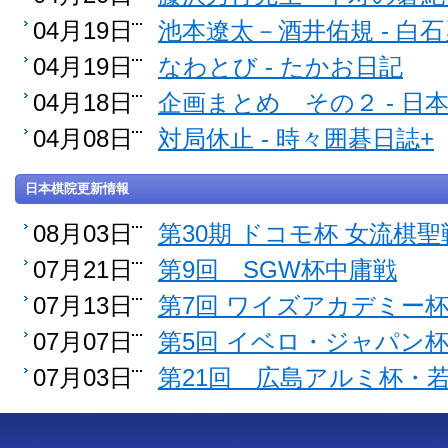
04月19日
池本遼太－酒井佑規 - 白
04月19日
なわとび - たかお日記
04月18日
企画まとめ その２ - 
04月08日
対局休止 - 時々囲碁日誌+
日本棋院更新情報
08月03日
第30期 ドコモ杯 女流棋聖
07月21日
第9回 SGW杯中庸戦
07月13日
第7回 ワイズアカデミー
07月07日
第5回 イベロ・ジャパン
07月03日
第21回 広島アルミ杯・