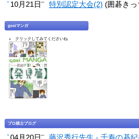
10月21日
特別認定大会(2)
(囲碁きっ
goxiマンガ
↓ クリックしてみてくださいね
プロ棋士ブログ
04月20日
藤沢秀行先生 - 千寿の碁