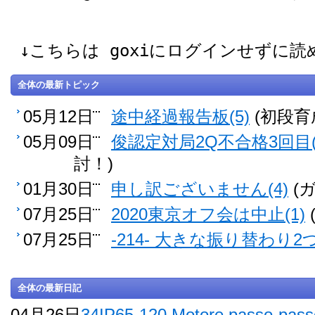
↓こちらは goxiにログインせずに
全体の最新トピック
05月12日
途中経過報告板(5)
(初段育
05月09日
俊認定対局2Q不合格3回目(
討！)
01月30日
申し訳ございません(4)
(
07月25日
2020東京オフ会は中止(1)
07月25日
-214- 大きな振り替わり2つ
全体の最新日記
04月26日
34IP65-120 Motore passo-pass