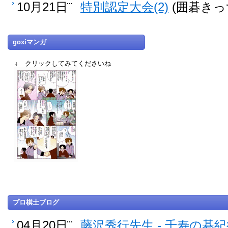
10月21日
特別認定大会(2)
(囲碁きっ
goxiマンガ
↓ クリックしてみてくださいね
プロ棋士ブログ
04月20日
藤沢秀行先生 - 千寿の碁