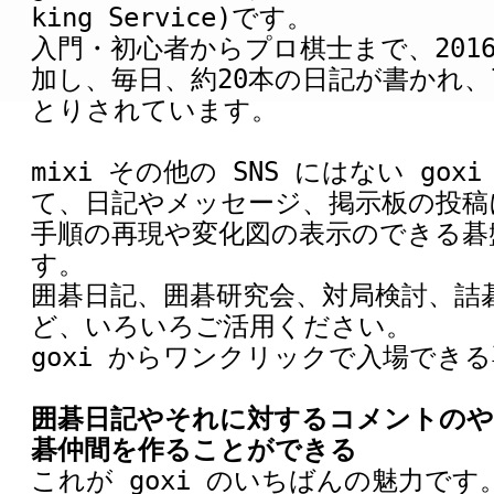
king Service)です。
入門・初心者からプロ棋士まで、2016
加し、毎日、約20本の日記が書かれ、
とりされています。
mixi その他の SNS にはない go
て、日記やメッセージ、掲示板の投稿
手順の再現や変化図の表示のできる碁
す。
囲碁日記、囲碁研究会、対局検討、詰
ど、いろいろご活用ください。
goxi からワンクリックで入場でき
囲碁日記やそれに対するコメントのや
碁仲間を作ることができる
これが goxi のいちばんの魅力です