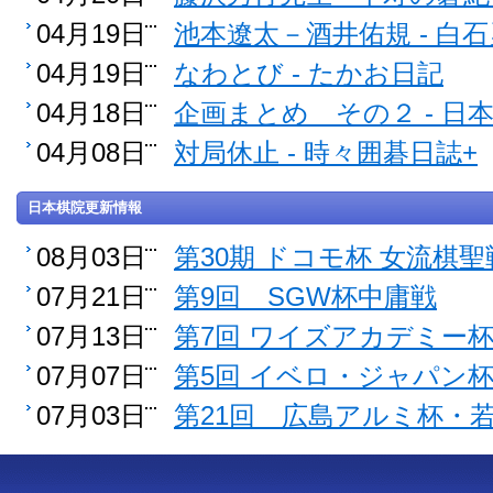
04月19日
池本遼太－酒井佑規 - 白
04月19日
なわとび - たかお日記
04月18日
企画まとめ その２ - 
04月08日
対局休止 - 時々囲碁日誌+
日本棋院更新情報
08月03日
第30期 ドコモ杯 女流棋聖
07月21日
第9回 SGW杯中庸戦
07月13日
第7回 ワイズアカデミー
07月07日
第5回 イベロ・ジャパン
07月03日
第21回 広島アルミ杯・