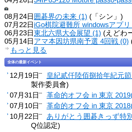
08月24日
囲碁界の未来 (1)
(「シン」)
07月22日
iGo棋院避難所 windowsアプリ 
06月23日
東北六県大会展望 (1)
(えどわー
05月14日
アマ本因坊県南予選 4回戦 (0)
もっと見る
全体の最新イベント
12月19日
皇紀貳仟陸佰捌拾年紀元節雁
製作委員會)
07月31日
革命的オフ会 in 東京 2019(
07月10日
革命的オフ会 in 東京 2018(
10月22日
ありがとう囲碁きっず特別認
Q位認定)