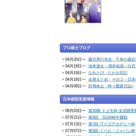
プロ棋士ブログ
04月20日
藤沢秀行先生 - 千寿の碁紀
04月19日
池本遼太－酒井佑規 - 白
04月19日
なわとび - たかお日記
04月18日
企画まとめ その２ - 日
04月08日
対局休止 - 時々囲碁日誌+
日本棋院更新情報
08月03日
第30期 ドコモ杯 女流棋聖
07月21日
第9回 SGW杯中庸戦
07月13日
第7回 ワイズアカデミー杯
07月07日
第5回 イベロ・ジャパン杯