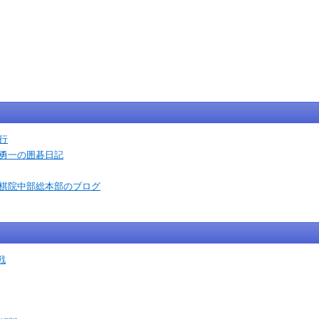
行
石勇一の囲碁日記
本棋院中部総本部のブログ
戦