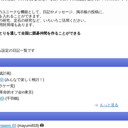
oxi のユニークな機能として、日記やメッセージ、掲示板の投稿に、
を入れることができます。
の研究、定石の研究など、いろいろご活用ください。
専用対局場もあります。
とりを通して全国に囲碁仲間を作ることができる
める設定の日記一覧です
成計画)
0)
(みんなで楽しく検討！)
ラケー党)
(革命的オフ会in東京)
0)
(千羽鶴)
もっと見る
mperm (0)
(mayumi818)