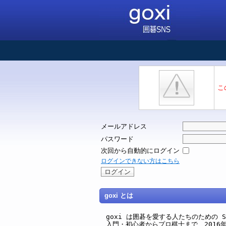
こ
メールアドレス
パスワード
次回から自動的にログイン
ログインできない方はこちら
goxi とは
goxi は囲碁を愛する人たちのための SNS 
入門・初心者からプロ棋士まで、2016年