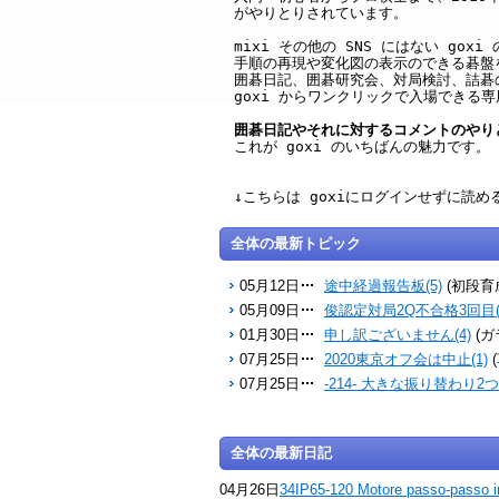
がやりとりされています。
mixi その他の SNS にはない g
手順の再現や変化図の表示のできる碁盤
囲碁日記、囲碁研究会、対局検討、詰碁
goxi からワンクリックで入場できる
囲碁日記やそれに対するコメントのやり
これが goxi のいちばんの魅力です。
↓こちらは goxiにログインせずに読
全体の最新トピック
05月12日
途中経過報告板(5)
(初段育
05月09日
俊認定対局2Q不合格3回目(
01月30日
申し訳ございません(4)
(ガ
07月25日
2020東京オフ会は中止(1)
07月25日
-214- 大きな振り替わり2つ(
全体の最新日記
04月26日
34IP65-120 Motore passo-passo i