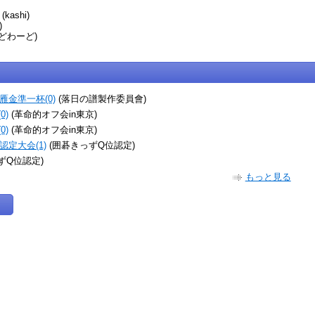
(kashi)
)
どわーど)
金準一杯(0)
(落日の譜製作委員會)
0)
(革命的オフ会in東京)
0)
(革命的オフ会in東京)
定大会(1)
(囲碁きっずQ位認定)
ずQ位認定)
もっと見る