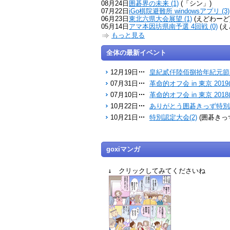
08月24日
囲碁界の未来 (1)
(「シン」)
07月22日
iGo棋院避難所 windowsアプリ (3)
06月23日
東北六県大会展望 (1)
(えどわーど
05月14日
アマ本因坊県南予選 4回戦 (0)
(え
もっと見る
全体の最新イベント
12月19日
皇紀貳仟陸佰捌拾年紀元節雁
07月31日
革命的オフ会 in 東京 2019(
07月10日
革命的オフ会 in 東京 2018(
10月22日
ありがとう囲碁きっず特別認
10月21日
特別認定大会(2)
(囲碁きっ
goxiマンガ
↓ クリックしてみてくださいね