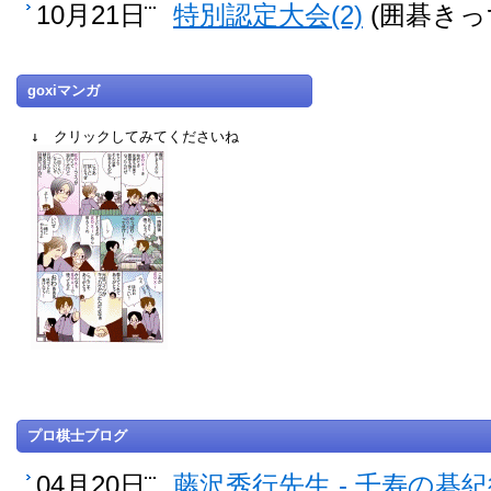
10月21日
特別認定大会(2)
(囲碁きっ
goxiマンガ
↓ クリックしてみてくださいね
プロ棋士ブログ
04月20日
藤沢秀行先生 - 千寿の碁