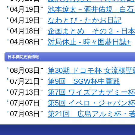
04月19日
池本遼太－酒井佑規 - 白
04月19日
なわとび - たかお日記
04月18日
企画まとめ その２ - 
04月08日
対局休止 - 時々囲碁日誌+
日本棋院更新情報
08月03日
第30期 ドコモ杯 女流棋聖
07月21日
第9回 SGW杯中庸戦
07月13日
第7回 ワイズアカデミー
07月07日
第5回 イベロ・ジャパン
07月03日
第21回 広島アルミ杯・