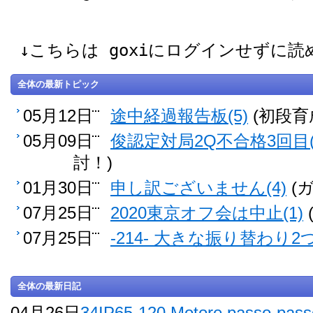
↓こちらは goxiにログインせずに
全体の最新トピック
05月12日
途中経過報告板(5)
(初段育
05月09日
俊認定対局2Q不合格3回目(
討！)
01月30日
申し訳ございません(4)
(
07月25日
2020東京オフ会は中止(1)
07月25日
-214- 大きな振り替わり2つ
全体の最新日記
04月26日
34IP65-120 Motore passo-pass