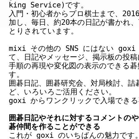
king Service)です。
入門・初心者からプロ棋士まで、2016
加し、毎日、約20本の日記が書かれ、
とりされています。
mixi その他の SNS にはない go
て、日記やメッセージ、掲示板の投稿
手順の再現や変化図の表示のできる碁
す。
囲碁日記、囲碁研究会、対局検討、詰
ど、いろいろご活用ください。
goxi からワンクリックで入場でき
囲碁日記やそれに対するコメントのや
碁仲間を作ることができる
これが goxi のいちばんの魅力です