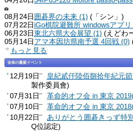
08月24日
囲碁界の未来 (1)
(「シン」)
07月22日
iGo棋院避難所 windowsアプリ 
06月23日
東北六県大会展望 (1)
(えどわー
05月14日
アマ本因坊県南予選 4回戦 (0)
もっと見る
全体の最新イベント
12月19日
皇紀貳仟陸佰捌拾年紀元節雁
製作委員會)
07月31日
革命的オフ会 in 東京 2019(
07月10日
革命的オフ会 in 東京 2018(
10月22日
ありがとう囲碁きっず特別認
Q位認定)