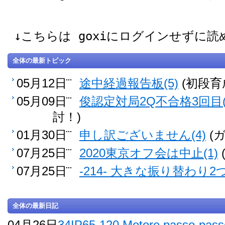
↓こちらは goxiにログインせずに
全体の最新トピック
05月12日
途中経過報告板(5)
(初段育
05月09日
俊認定対局2Q不合格3回目(
討！)
01月30日
申し訳ございません(4)
(
07月25日
2020東京オフ会は中止(1)
07月25日
-214- 大きな振り替わり2つ
全体の最新日記
04月26日
34IP65-120 Motore passo-pass