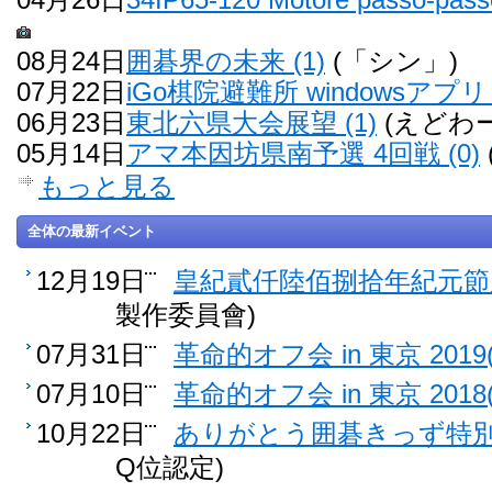
08月24日
囲碁界の未来 (1)
(「シン」)
07月22日
iGo棋院避難所 windowsアプリ 
06月23日
東北六県大会展望 (1)
(えどわー
05月14日
アマ本因坊県南予選 4回戦 (0)
もっと見る
全体の最新イベント
12月19日
皇紀貳仟陸佰捌拾年紀元節雁
製作委員會)
07月31日
革命的オフ会 in 東京 2019(
07月10日
革命的オフ会 in 東京 2018(
10月22日
ありがとう囲碁きっず特別認
Q位認定)