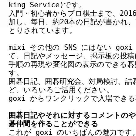
king Service)です。
入門・初心者からプロ棋士まで、2016
加し、毎日、約20本の日記が書かれ、
とりされています。
mixi その他の SNS にはない go
て、日記やメッセージ、掲示板の投稿
手順の再現や変化図の表示のできる碁
す。
囲碁日記、囲碁研究会、対局検討、詰
ど、いろいろご活用ください。
goxi からワンクリックで入場でき
囲碁日記やそれに対するコメントのや
碁仲間を作ることができる
これが goxi のいちばんの魅力です