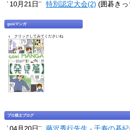
10月21日
特別認定大会(2)
(囲碁きっ
goxiマンガ
↓ クリックしてみてくださいね
プロ棋士ブログ
04月20日
藤沢秀行先生 - 千寿の碁