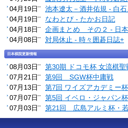
04月19日
池本遼太－酒井佑規 - 白
04月19日
なわとび - たかお日記
04月18日
企画まとめ その２ - 
04月08日
対局休止 - 時々囲碁日誌+
日本棋院更新情報
08月03日
第30期 ドコモ杯 女流棋聖
07月21日
第9回 SGW杯中庸戦
07月13日
第7回 ワイズアカデミー
07月07日
第5回 イベロ・ジャパン
07月03日
第21回 広島アルミ杯・