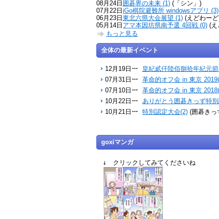
08月24日
囲碁界の未来 (1)
(「シン」)
07月22日
iGo棋院避難所 windowsアプリ (3)
06月23日
東北六県大会展望 (1)
(えどわーど
05月14日
アマ本因坊県南予選 4回戦 (0)
(え
もっと見る
全体の最新イベント
12月19日
皇紀貳仟陸佰捌拾年紀元節雁
07月31日
革命的オフ会 in 東京 2019(
07月10日
革命的オフ会 in 東京 2018(
10月22日
ありがとう囲碁きっず特別認
10月21日
特別認定大会(2)
(囲碁きっ
goxiマンガ
↓ クリックしてみてくださいね