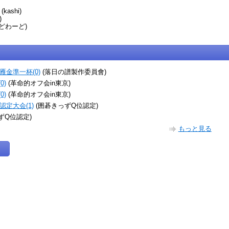
(kashi)
)
どわーど)
金準一杯(0)
(落日の譜製作委員會)
0)
(革命的オフ会in東京)
0)
(革命的オフ会in東京)
定大会(1)
(囲碁きっずQ位認定)
ずQ位認定)
もっと見る