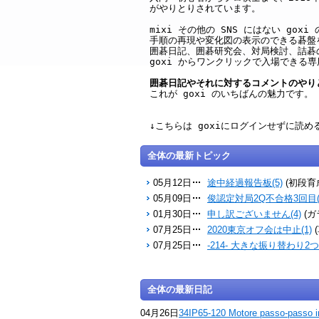
がやりとりされています。
mixi その他の SNS にはない g
手順の再現や変化図の表示のできる碁盤
囲碁日記、囲碁研究会、対局検討、詰碁
goxi からワンクリックで入場できる
囲碁日記やそれに対するコメントのやり
これが goxi のいちばんの魅力です。
↓こちらは goxiにログインせずに読
全体の最新トピック
05月12日
途中経過報告板(5)
(初段育
05月09日
俊認定対局2Q不合格3回目(
01月30日
申し訳ございません(4)
(ガ
07月25日
2020東京オフ会は中止(1)
07月25日
-214- 大きな振り替わり2つ(
全体の最新日記
04月26日
34IP65-120 Motore passo-passo i