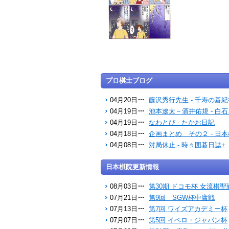
プロ棋士ブログ
04月20日
藤沢秀行先生 - 千寿の碁紀
04月19日
池本遼太－酒井佑規 - 白
04月19日
なわとび - たかお日記
04月18日
企画まとめ その２ - 日
04月08日
対局休止 - 時々囲碁日誌+
日本棋院更新情報
08月03日
第30期 ドコモ杯 女流棋聖
07月21日
第9回 SGW杯中庸戦
07月13日
第7回 ワイズアカデミー杯
07月07日
第5回 イベロ・ジャパン杯