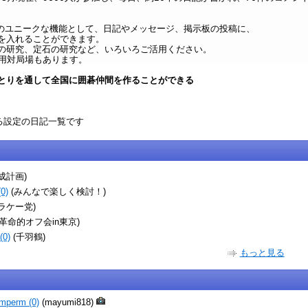
oxi のユニークな機能として、日記やメッセージ、掲示板の投稿に、
を入れることができます。
の研究、定石の研究など、いろいろご活用ください。
専用対局場もあります。
とりを通して全国に囲碁仲間を作ることができる
める設定の日記一覧です
成計画)
0)
(みんなで楽しく検討！)
ラケー党)
(革命的オフ会in東京)
0)
(千羽鶴)
もっと見る
mperm (0)
(mayumi818)