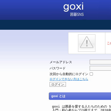
こ
メールアドレス
パスワード
次回から自動的にログイン
ログインできない方はこちら
goxi とは
goxi は囲碁を愛する人たちのための SNS 
入門・初心者からプロ棋士まで、2016年