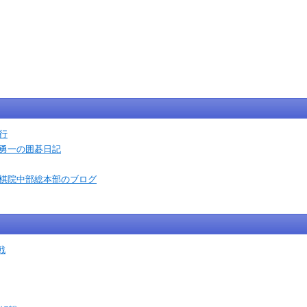
行
石勇一の囲碁日記
本棋院中部総本部のブログ
戦