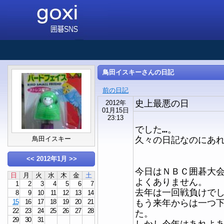
鳥田イスキーさんの日記
前の日記
史上最悪の日
2012年
01月15日
23:13
でした…。
久々の日記なのにあ
鳥田イスキー
<<
2012年1月
>>
今日はＮＢＣ囲碁大
日
月
火
水
木
金
土
よくありません。
1
2
3
4
5
6
7
去年は一回戦負けでし
8
9
10
11
12
13
14
もう来年からは一つ
15
16
17
18
19
20
21
22
23
24
25
26
27
28
た。
29
30
31
しかし今年はあれよ