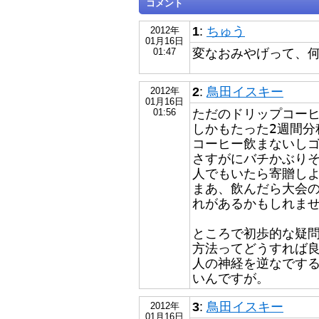
コメント
1
:
ちゅう
2012年
01月16日
変なおみやげって、
01:47
2
:
鳥田イスキー
2012年
01月16日
ただのドリップコー
01:56
しかもたった2週間分
コーヒー飲まないし
さすがにバチかぶり
人でもいたら寄贈し
まあ、飲んだら大会
れがあるかもしれま
ところで初歩的な疑
方法ってどうすれば
人の神経を逆なです
いんですが。
3
:
鳥田イスキー
2012年
01月16日