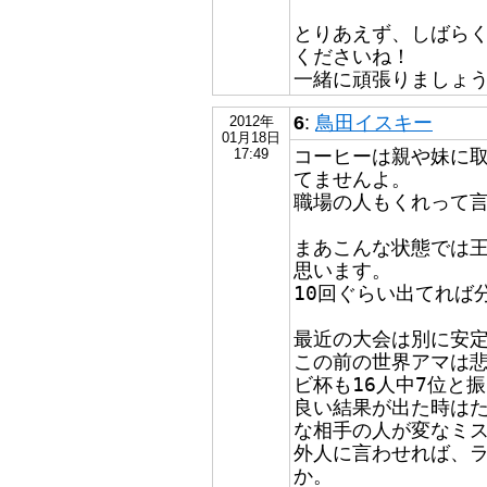
とりあえず、しばら
くださいね！
一緒に頑張りましょ
6
:
鳥田イスキー
2012年
01月18日
コーヒーは親や妹に取
17:49
てませんよ。
職場の人もくれって
まあこんな状態では
思います。
10回ぐらい出てれば
最近の大会は別に安
この前の世界アマは
ビ杯も16人中7位と
良い結果が出た時はた
な相手の人が変なミ
外人に言わせれば、
か。