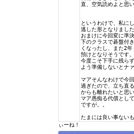
直、空気読めよと思
というわけで、私に
逃した形となりまし
おまけに今回変に準
下のクラスで碁盤付
くなったし、また2年
預けとなりそうです
今度こそ下手に残ら
よう準備しないとナァ
マアそんなわけで今
過ぎたので、立ち直
からも離れたいと思
マア愚痴る代償とし
ですが。。
たまには良い事ないも
ぃーね！