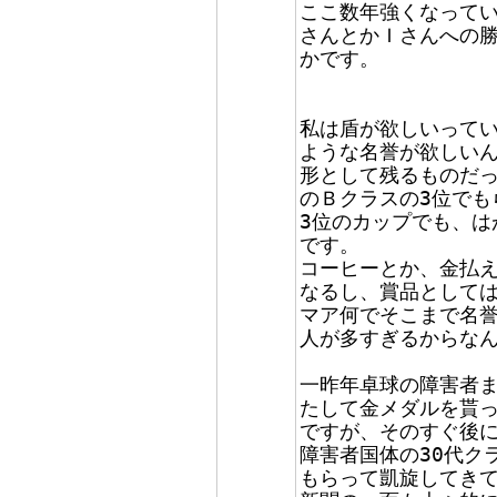
ここ数年強くなって
さんとかＩさんへの
かです。
私は盾が欲しいって
ような名誉が欲しい
形として残るものだ
のＢクラスの3位でも
3位のカップでも、は
です。
コーヒーとか、金払
なるし、賞品として
マア何でそこまで名
人が多すぎるからな
一昨年卓球の障害者
たして金メダルを貰
ですが、そのすぐ後
障害者国体の30代ク
もらって凱旋してき