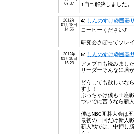
↑自己解決しました。
07:37
4
:
しんのすけ@囲碁
2012年
01月18日
コーヒーください♪
14:56
研究会さぼってソレ
5
:
しんのすけ@囲碁
2012年
01月18日
アメブロも読みまし
15:23
リーダーそんなに盾
どうしても欲しいな
すよ！
ぶっちゃけ僕も王座
ついでに言うなら新
僕はNBC囲碁大会は
最初の一回だけ新人
新人戦では、中押し勝
＾；