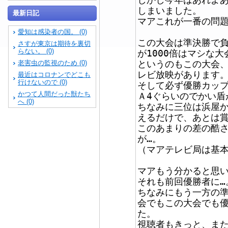
しまいました。
最新日記
マアこれが一番の問題
愛知は感染者の国。 (0)
この大会は準決勝で
さすが東京は期待を裏切
らない。 (0)
が1000倍はマシな大
というのもこの大会
老害虫の監視のため (0)
レビ放映があります
最近はコロナンでどこも
行けないので (0)
そして必ず優勝カッ
かつて人間だった獣たち
Ａ4ぐらいのでかい盾
へ (0)
ちなみに三位は浜屋
えるだけで、あとは
このあまりの差の酷
が…。
（マアテレビ局は基本
マアもう分かると思
それも前回優勝者に…
ちなみにもう一方の
会でもこの大会でも
た。
視聴者もきっと、また