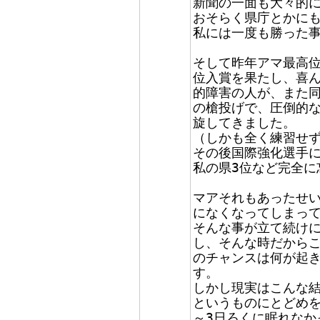
新聞の一面も大々的
おそらく県庁とかに
私には一度も勝った事
そして昨年アマ最高位
位入賞を果たし、喜
的障害の人が、また
の槍投げで、圧倒的
旋してきました。
（しかも全く練習せ
その後国際強化選手
私の県3位など完全に
マアそれもあったせ
になくなってしまっ
そんな事が立て続け
し、そんな時だからこ
のチャンスは何が起
す。
しかし現実はこんな
というものにとどめを
～3日ろくに眠れなか