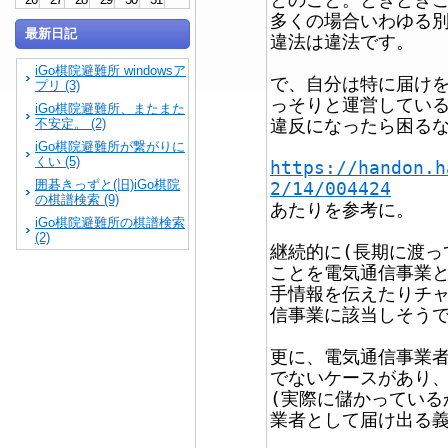
多くの場合いわゆる
最新日記
違法は違法です。
iGo棋院避難所 windowsア
で、自分は特に届け
プリ (3)
っそりと運営してい
iGo棋院避難所、またまた
違反になったら困る
不安定。 (2)
iGo棋院避難所が繋がりに
くい (5)
https://handon.h
囲碁きっずと(旧)iGo棋院
2/14/004424
の棋譜検索 (9)
あたりを参考に。
iGo棋院避難所の棋譜検索
(2)
継続的に(長期に渡っ
ことを電気通信事業
手情報を伝えたりチ
信事業に該当しそう
更に、電気通信事業
でないケースがあり
(実際に儲かっている
業者として届け出る