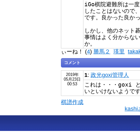
iGo棋院避難所は一
したことはないので
です。良かった良か
しかし、他のネット
事情はよく分からな
か。
ぃーね！ (
4
)
勝馬２
瑛里
taka
コメント
1
:
政光goxi管理人
2019年
05月23日
これは・・・goxi
00:53
いといけないようで
棋譜作成
kas