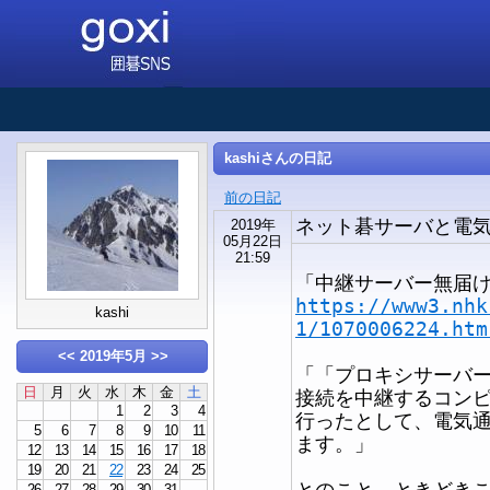
kashiさんの日記
前の日記
ネット碁サーバと電
2019年
05月22日
21:59
「中継サーバー無届
https://www3.nhk
kashi
1/1070006224.htm
<<
2019年5月
>>
「「プロキシサーバ
日
月
火
水
木
金
土
接続を中継するコン
1
2
3
4
行ったとして、電気
5
6
7
8
9
10
11
ます。」
12
13
14
15
16
17
18
19
20
21
22
23
24
25
とのこと。ときどき
26
27
28
29
30
31