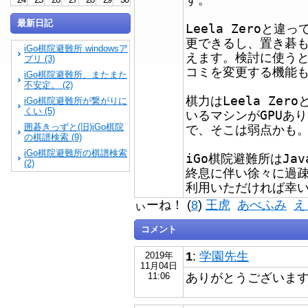
最新日記
Leela Zeroと
更できるし、置き碁
iGo棋院避難所 windowsア
えます。検討に使う
プリ (3)
コミを変更する機能
iGo棋院避難所、またまた
不安定。 (2)
棋力はLeela Ze
iGo棋院避難所が繋がりに
くい (5)
いるマシンがGPUあ
囲碁きっずと(旧)iGo棋院
で、そこは弱点かも
の棋譜検索 (9)
iGo棋院避難所の棋譜検索
iGo棋院避難所はJava 
(2)
終息に伴い徐々に過
利用いただければ幸
ぃーね！ (
8
)
王虎
あべふみ
え
コメント
1
:
学園先生
2019年
11月04日
ありがとうございます❗
11:06