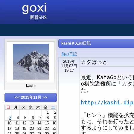
kashiさんの日記
前の日記
カタぼっと
2019年
11月03日
19:17
最近、KataGoとい
o棋院避難所に「カタ
kashi
た。
<<
2019年11月
>>
http://kashi.dip
日
月
火
水
木
金
土
1
2
「ヒント」機能を拡
3
4
5
6
7
8
9
もに、それを打った
10
11
12
13
14
15
16
するようにしてみまし
17
18
19
20
21
22
23
す。
24
25
26
27
28
29
30