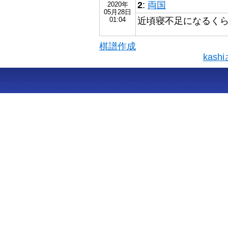
2
:
両国
2020年
05月28日
近頃寝不足になるく
01:04
棋譜作成
kas