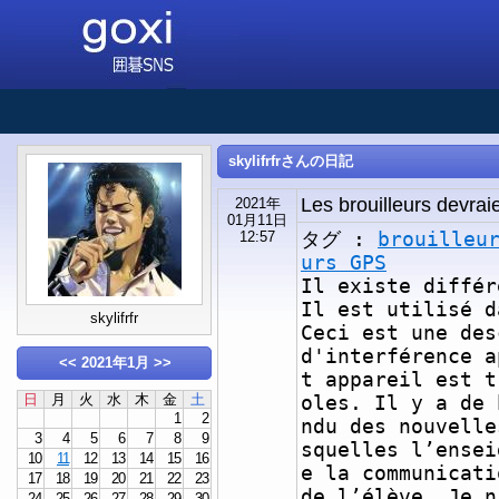
skylifrfrさんの日記
Les brouilleurs devraie
2021年
01月11日
タグ :
brouilleu
12:57
urs GPS
Il existe diffé
Il est utilisé d
skylifrfr
Ceci est une des
d'interférence a
<<
2021年1月
>>
t appareil est t
日
月
火
水
木
金
土
oles. Il y a de 
1
2
ndu des nouvelle
3
4
5
6
7
8
9
squelles l’ensei
10
11
12
13
14
15
16
e la communicati
17
18
19
20
21
22
23
de l’élève. Je n
24
25
26
27
28
29
30