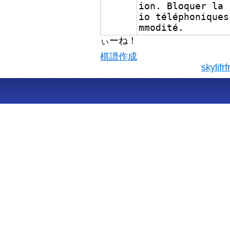
ion. Bloquer la 
io téléphoniques
mmodité.
ぃーね！
棋譜作成
skyli