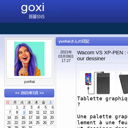
yunhaiさんの日記
Wacom VS XP-PEN : Qu
2021年
03月09日
our dessiner
17:27
yunhai
<<
2021年3月
>>
Tablette graphiq
日
月
火
水
木
金
土
?
1
2
3
4
5
6
7
8
9
10
11
12
13
Une palette grap
14
15
16
17
18
19
20
lement à une feu
21
22
23
24
25
26
27
28
29
30
31