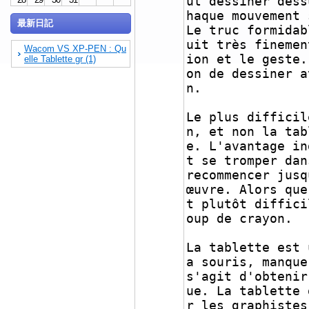
ut dessiner dess
haque mouvement 
最新日記
Le truc formidab
uit très finemen
Wacom VS XP-PEN : Qu
ion et le geste.
elle Tablette gr (1)
on de dessiner a
n.
Le plus difficil
n, et non la tab
e. L'avantage in
t se tromper dan
recommencer jusq
œuvre. Alors que
t plutôt diffici
oup de crayon.
La tablette est 
a souris, manque
s'agit d'obtenir
ue. La tablette 
r les graphistes