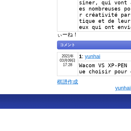
siner, qui vont 
es nombreuses po
r créativité par
tique et de leur
eux qui ont envi
ぃーね！
コメント
1
:
yunhai
2021年
03月09日
Wacom VS XP-PEN 
17:28
ue choisir pour 
棋譜作成
yunh