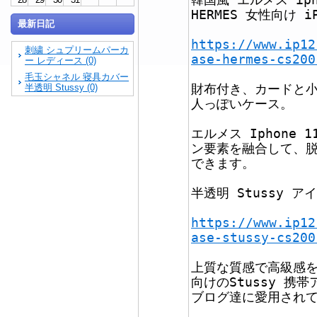
HERMES 女性向け iP
最新日記
https://www.ip12
刺繍 シュプリームパーカ
ase-hermes-cs200
ー レディース (0)
毛玉シャネル 寝具カバー
財布付き、カードと
半透明 Stussy (0)
人っぽいケース。
エルメス Iphone 1
ン要素を融合して、
できます。
半透明 Stussy ア
https://www.ip12
ase-stussy-cs200
上質な質感で高級感
向けのStussy 携
ブログ達に愛用され