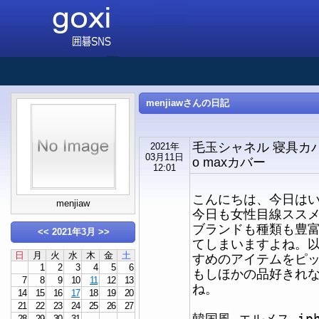
menjiawさんの日記
毛玉シャネル 寝具カバー
2021年
03月11日
o maxカバー
12:01
こんにちは、今日はい
menjiaw
今日も女性目線スス
ブランドも種類も豊
<<
2021年3月
>>
てしまいますよね。
日
月
火
水
木
金
土
すめのアイテムをピ
1
2
3
4
5
6
もしほかの品好きれ
7
8
9
10
11
12
13
ね。
14
15
16
17
18
19
20
21
22
23
24
25
26
27
韓国風 エルメス iph
28
29
30
31