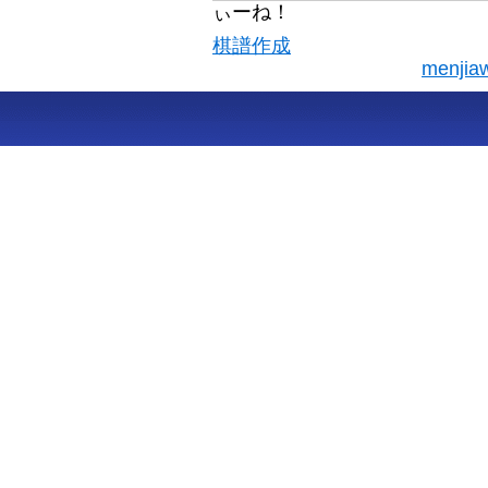
ぃーね！
棋譜作成
menj