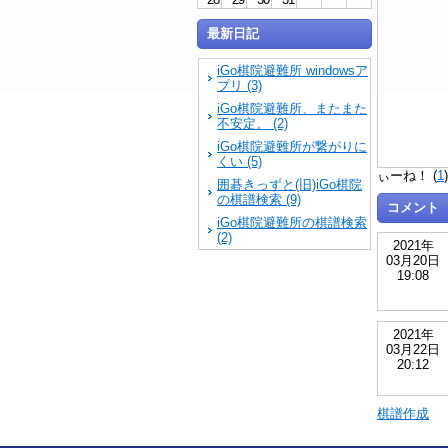
最新日記
iGo棋院避難所 windowsア
プリ (3)
iGo棋院避難所、またまた
不安定。 (2)
iGo棋院避難所が繋がりに
くい (5)
ぃーね！ (
1
囲碁きっずと(旧)iGo棋院
の棋譜検索 (9)
コメント
iGo棋院避難所の棋譜検索
(2)
2021年
03月20日
19:08
2021年
03月22日
20:12
棋譜作成