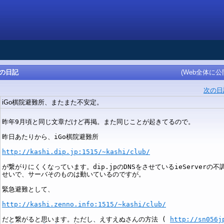
んの日記
(Web全体に公
次の日
iGo棋院避難所、またまた不安定。
昨年9月頃と同じ文章だけど再掲。また同じことが起きてるので。
昨日あたりから、iGo棋院避難所
http://kashi.dip.jp:1515/~kashi/club/
が繋がりにくくなっています。dip.jpのDNSをさせているieServerの不
せいで、サーバそのものは動いているのですが。
緊急避難として、
http://kashi.zenno.info:1515/~kashi/club/
だと繋がると思います。ただし、えすえぬさんの方法 (
http://sn056j