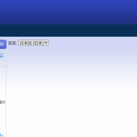
言語
:
開)
記
調の
p.