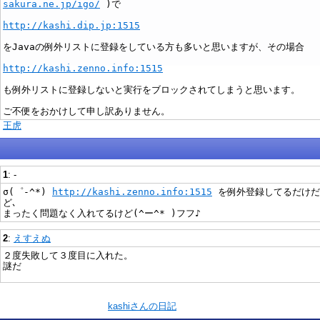
sakura.ne.jp/igo/
)で
http://kashi.dip.jp:1515
をJavaの例外リストに登録をしている方も多いと思いますが、その場合
http://kashi.zenno.info:1515
も例外リストに登録しないと実行をブロックされてしまうと思います。
ご不便をおかけして申し訳ありません。
)
王虎
1
: -
σ(゜-^*)
http://kashi.zenno.info:1515
を例外登録してるだけだ
ど､
まったく問題なく入れてるけど(^ー^* )フフ♪
2
:
えすえぬ
２度失敗して３度目に入れた。
謎だ
kashiさんの日記