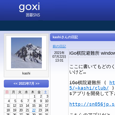
kashiさんの日記
前の日記
iGo棋院避難所 wind
2021年
07月22日
13:01
ここに書いてもどの
いけど…
kashi
iGo棋院避難所 (
ht
<<
2021年7月
>>
5/~kashi/club/
)
日
月
火
水
木
金
土
sアプリを開発して下
1
2
3
4
5
6
7
8
9
10
http://sn056jp.s
11
12
13
14
15
16
17
18
19
20
21
22
23
24
こちらのアプリだと
25
26
27
28
29
30
31