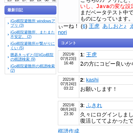
いし、Javaの変な
最新日記
まだベータテスト中
ものになっています
iGo棋院避難所 windowsア
プリ (3)
ぃーね！ (
6
)
王虎
あしおと♪
nori
iGo棋院避難所、またまた
不安定。 (2)
コメント
iGo棋院避難所が繋がりに
くい (5)
1
:
王虎
2021年
囲碁きっずと(旧)iGo棋院
07月23日
の棋譜検索 (9)
2の方にコピー良いか
16:48
iGo棋院避難所の棋譜検索
(2)
2
:
kashi
2021年
07月24日
お願いします！
03:22
3
:
ふきれ
2021年
08月24日
久々にログインしま
23:30
復活しててよかった
棋譜作成