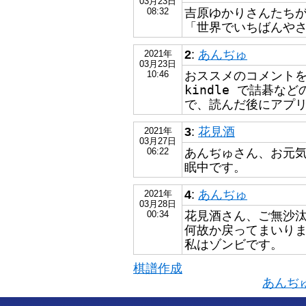
03月23日
吉原ゆかりさんたち
08:32
「世界でいちばんや
2
:
あんぢゅ
2021年
03月23日
おススメのコメント
10:46
kindle で詰碁
で、読んだ後にアプ
3
:
花見酒
2021年
03月27日
あんぢゅさん、お元
06:22
眠中です。
4
:
あんぢゅ
2021年
03月28日
花見酒さん、ご無沙
00:34
何故か戻ってまいり
私はゾンビです。
棋譜作成
あんぢ