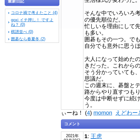
最新日記
そんな中でいろいろ
コロナ禍で考えたこと (4)
の優先順位だ。
goxi イチ押し！ ですよ
ね？ (0)
忙しいを理由にして
棋譜並べ (0)
も多い。
囲碁もその一つ。で
囲碁なら春夏冬 (2)
自分でも意外に思う
大人になって始めた
きだった。これから
そう分かっていても
思議だ。
この週末に、碁盤とテ
路からやり直すつも
今度は中断せずに続
う。
ぃーね！ (
4
)
momon
えどわー
コメント
1
:
王虎
2021年