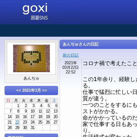
あんぢゅさんの日記
前の日記
コロナ禍で考えたこ
2021年
03月22日
22:52
あんぢゅ
この1年余り、経験し
る。
<<
2021年3月
>>
仕事で猛烈に忙しい
質が違う。
日
月
火
水
木
金
土
一つのことをするに
1
2
3
4
5
6
ストがかかる。
7
8
9
10
11
12
13
14
15
16
17
18
19
20
命がかかっているの
21
22
23
24
25
26
27
家で仕事する日もあ
28
29
30
31
り。
生活様式が変わった