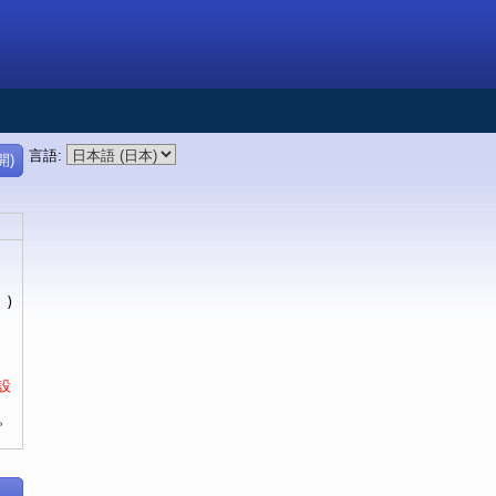
言語
:
開)
)
設
。