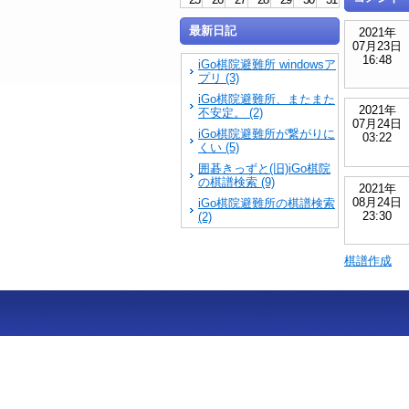
最新日記
2021年
07月23日
16:48
iGo棋院避難所 windowsア
プリ (3)
iGo棋院避難所、またまた
2021年
不安定。 (2)
07月24日
iGo棋院避難所が繋がりに
03:22
くい (5)
囲碁きっずと(旧)iGo棋院
の棋譜検索 (9)
2021年
08月24日
iGo棋院避難所の棋譜検索
23:30
(2)
棋譜作成