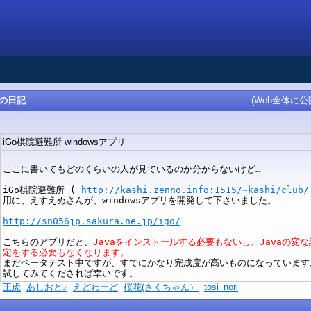
んの日記
(Web全体に公
iGo棋院避難所 windowsアプリ
ここに書いてもどのくらいの人が見ているのか分からないけど…
iGo棋院避難所 (
http://kashi.zenno.info:1515/~kashi/club/
用に、えすえぬさんが、windowsアプリを開発して下さいました。
http://sn056jp.sakura.ne.jp/igo/
こちらのアプリだと、
Javaをインストールする必要もないし、Javaの変な
定をする必要もなくなります。
まだベータテスト中ですが、すでにかなり完成度が高いものになっています
試してみてくだされば幸いです。
)
王虎
あしおと♪
えどわーど
桜花(さくちゃん）
tosi_nori