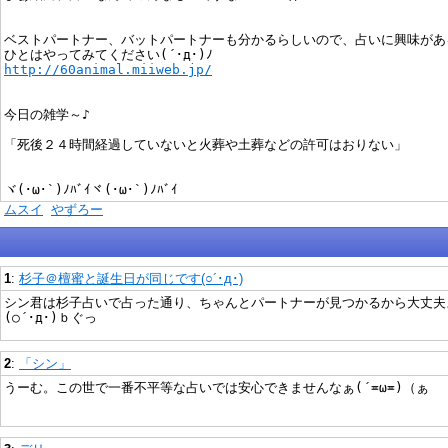
ベストパートナー、バットパートナーも分かるらしいので、占いに興味があ
ひとはやってみてください(´･д･)ﾉ
http://60animal.miiweb.jp/
今日の雑学～♪
「死後２４時間経過していないと火葬や土葬などの許可はおりない」
ヾ(･ω･`)ﾉﾊﾞｲヾ(･ω･`)ﾉﾊﾞｲ
)
ムスイ
やずろー
1
:
杉子＠檀蜜と誕生日が同じです(○´･д･)
シン君は杉子占いで占った通り、ちゃんとパートナーが見つかるから大丈夫
(○´･д･)ｂぐっ
2
:
「シン」
うーむ。この世で一番不平等な占いでは安心できませんなぁ(´≖ω≖)（ぁ