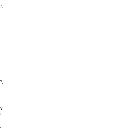
の
、
的
な
。
。