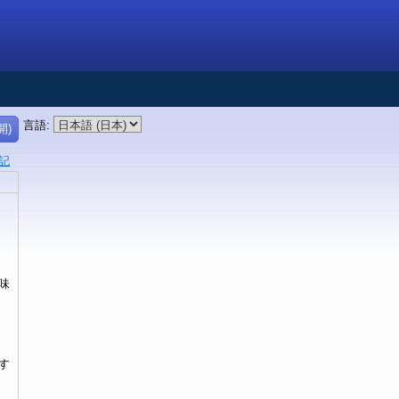
言語
:
開)
記
味
す