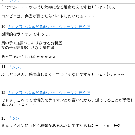
羊ですか・・・やっぱり奴隷になる運命なんですね(´・д・)(ぁ
コンビニは、弁当が貰えたらバイトしたいなぁ・・・
10
:
ふぃどる・ふぁどる@また、ウィーンに行くぞ
感情的なライオンですって。
男の子→白黒ハッキリさせる分析屋
女の子→感情を出さなく知性派
あってるかもしれんｗｗｗｗｗ
11
:
「シン」
ふぃどるさん、感情出しまくってるじゃないですか(´・д・)っｗｗｗ
12
:
ふぃどる・ふぁどる@また、ウィーンに行くぞ
でもさ、これって感情的なライオンとか言いながら、逝ってることが矛盾し
るよね(´・ω・｀)
13
:
「シン」
まぁライオンにも色々種類があるみたいですからねｺﾞ━(´・д・)━ﾝ