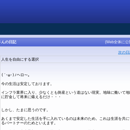
さんの日記
(Web全体に公
次の日
人生を自由にする選択
(´･ω･)ﾉヘロ～。
今の生活は安定しております。
インフラ業界に入り、少なくとも倒産という道はない現実。地味に働いて地
に貯金して将来に備えるだけ・・・
しかし、たまに思うのです。
あくまで安定した生活を手に入れているのは未来のため。これは生涯を共に
るパートナーのためといえます。