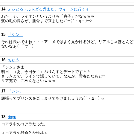
14
:
ふぃどる・ふぁどる@また、ウィーンに行くぞ
わたしゃ、ライオンというよりも「貞子」だなｗｗｗ
髪の毛の長さが、腰骨まで来ましたｺﾞ━(´・д・)━ﾝ
15
:
「シン」
それは長いですね・・・アニメではよく見かけるけど、リアルじゃほとんど
ないなぁ( ￣▽￣)
16
:
ちゅう
「シン」さま
明日、（あ、今日か！）ぷりんすとデートです＾＾
さっきまで、ラインで話していて、なんか、青春だなあと♡
リア充で、ごめんなさいｗｗｗ
17
:
「シン」
頑張ってプリンスを楽しませてあげましょうね(´・д・)っ
18
:
rinyu
コアラ中のコアラだった。
＜コアラの総合的な性格＞