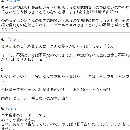
3
:
デリュー
多分女遊びは会社を辞めたから始めるような様式的なものではないので今や
てないなら今後もきっとやらないと思います(ある意味才能です(^^;
今の安定はシンさんの努力の賜物だと思うので無理に捨てようとせず、その
程で得たものを恥じらわずにアピール出来ればきっといまの不満は減ると思
ます(^^)
4
:
「シン」
まさか俺の日記を見る人に、こんな聖人がいたとは(´；ω；`)(ぁ
うーむ。不満といえば不満なのでしょうか。刺激がない人生には少し不満な
かもしれませんね(´・д・)
5
: -
いやいやいや！ 安定なんて求めたら負けだ！ 男はギャンブルギャンブ
～♪
全財産を年末ジャンボに変えるのだ！ あと10日しかないぞ！
雨占いによると、明日買うのが吉と出た！
6
:
ちゅう
全力疾走のチーターって…
めっちゃ疲れそう…。
これ、あんまり当たってないので、やっぱり杉子占いのほうが、いいかもし
ません。