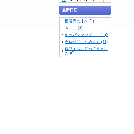
最新日記
囲碁界の未来 (1)
き・・ (3)
ヤッバァァァイ！！！ (2)
全体公開、やめます (41)
肉フェスに行ってきまし
た (6)