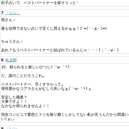
杉子占いで、ベストパートナーを探そうっと♡
7
:
「シン」
雨さん～
最も信用できない占いで宝くじ買えるかぁぁ！ｺﾞ━(´・д・)━ﾝ
ちゅうさん～
あれ？もうベストパートナーと結ばれているんじゃ・・・(；`・ω・)
8
:
札太郎
35、頼られると嬉しいひつじ(´･ω･｀*)
だ、誰のことだろうこれ…
ベストパートナー、尽くすサルって…
母性豊かなコアラさんがむしろ良いなぁ(´･ω･｀*)ぇ
安定した職業？
大事ですよ！！
なかなか得られませんよ！！
現在コンビニで愛想とドジを振り撒くしかしてない私が言うんだから間違い
い(ぉぃ
9
:
「シン」