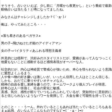
そうそう、占いといえば、少し前に「月曜から夜更かし」という番組で最新
動物占いは当たる！と噂になってましたね。
みなさんはチャレンジしましたか？(´･д･)ﾉ
俺は、やってみたところ・・・
★落ち着きのあるペガサス★
男の子→飛びぬけた才能のアイディアマン
女の子→バイタリティあふれる理想主義者
外見的には穏和で、渋好みのスタイリストだが、愛嬌があって人なつっこく
他愛もないことに感動するほど感情表現がオーバーな人。
社交的だが、内心は神経質で警戒心が強いため、本心を悟られないよう意識
に愛想よくふるまう。
人や食べ物の好き嫌いは激しいが、いったん信用した人はとことん信じる。
しかも、おだてに乗りやすいオチャメな人。
精神の自由を愛し束縛を嫌うので、チームワークより個人プレイが得意。
好奇心は人一倍強く、社会の変化に敏感。
直感、気分、感性が頼りでいつもふわふわしているが、突如何かに意欲的に
ると信じられないようなパワーを発揮して、大金を稼ぐ可能性を持っている
とのこと・・・うーん。外れているとこもあれば当たっているところもある
まぁ結局、占いなんてこんなものですなｺﾞ━(´・д・)━ﾝ