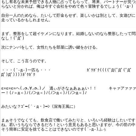
もし有名な未来予想できる人物に占ってもらって、将来、パートナーが見つ
らないと分かれば、俺は今すぐ会社をやめて色々冒険するでしょう(´･д･)
自分一人のためなら、たいして貯金もせず、楽しいかは別として、女遊びに
走っているかもしれません。
まず、整形をして超イケメンになります。結婚しないのなら整形したって問
なし！(ﾟДﾟ)
次にナンパをして、女性たちを部屋に誘い鍵をかける。
そして、こう言うのです。
・・・(´-д-)一匹も・・・ ｶﾞｸｶﾞｸ((((ﾟД(ﾟДﾟ(ﾟДﾟ 
Дﾟ)Дﾟ))))ｶﾞｸｶﾞｸ
ε=ε=ε=ヘ(◞◔◟∀◞◔◟)ノ 逃ぃがさなぁあぁぁい！！ キャァアァァ
ー！(ﾉ＞д＜)ﾉ(ﾉ＞д＜)ﾉ(ﾉ＞д＜)ﾉ(ﾉ＞д＜)ﾉ
みたいな？ｺﾞ━(´・д・)━ﾝ（深海王風に）
まぁそうでなくても、飲食店で働いてみたりと、いろいろ経験はしたいです
ね。若いうちならできるだろ！という意見もあると思いますが、今の世の中
そう簡単に安定を捨てることはできないのです(´-д-)ふぅ