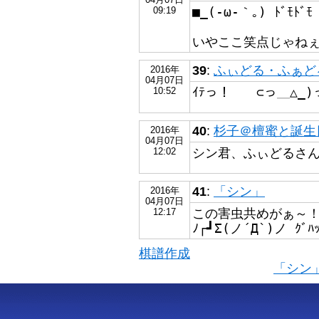
■_(-ω-｀｡) ﾄﾞﾓﾄﾞﾓ
09:19
いやここ笑点じゃねぇか
39
:
ふぃどる・ふぁど
2016年
04月07日
ｲﾃっ！ ⊂っ＿△_)
10:52
40
:
杉子＠檀蜜と誕生日が
2016年
04月07日
シン君、ふぃどるさんに
12:02
41
:
「シン」
2016年
04月07日
この害虫共めがぁ～！(´ε
12:17
ﾉ┌┛Σ(ノ´Д`)ノ ｸﾞ
棋譜作成
「シン