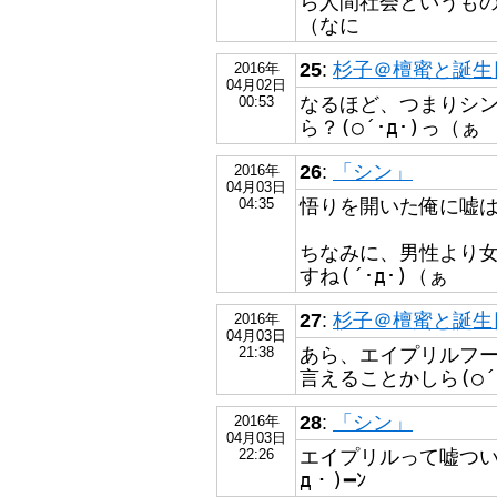
ら人間社会というもの
（なに
25
:
杉子＠檀蜜と誕生日が
2016年
04月02日
なるほど、つまりシ
00:53
ら？(○´･д･)っ（ぁ
26
:
「シン」
2016年
04月03日
悟りを開いた俺に嘘は
04:35
ちなみに、男性より
すね(´･д･)（ぁ
27
:
杉子＠檀蜜と誕生日が
2016年
04月03日
あら、エイプリルフ
21:38
言えることかしら(○´･
28
:
「シン」
2016年
04月03日
エイプリルって嘘つい
22:26
д・)━ﾝ