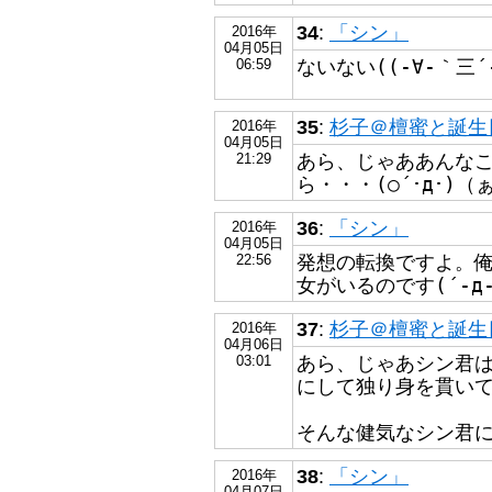
34
:
「シン」
2016年
04月05日
ないない((-∀-｀三´
06:59
35
:
杉子＠檀蜜と誕生日が
2016年
04月05日
あら、じゃああんな
21:29
ら・・・(○´･д･)（
36
:
「シン」
2016年
04月05日
発想の転換ですよ。
22:56
女がいるのです(´-д-
37
:
杉子＠檀蜜と誕生日が
2016年
04月06日
あら、じゃあシン君
03:01
にして独り身を貫いてる
そんな健気なシン君には
38
:
「シン」
2016年
04月07日