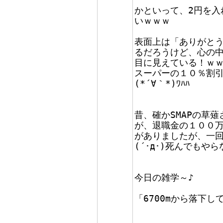
かといって、2円を入
いｗｗｗ
表面上は「ありがと
るだろうけど、心の
目に見えている！ｗ
スーパーの１０％割
(*´∀｀*)ﾜﾊﾊ
昔、確かSMAPの草
が、退職金の１００
がありましたが、一
(´･д･)死んでもや
今日の雑学～♪
「6700mから落下