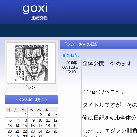
「シン」さんの日記
前の日記
全体公開、やめます
2016年
03月28日
16:10
「シン」
(´･ω･)ﾉヘロ～。
<<
2016年3月
>>
タイトルですが、そ
日
月
火
水
木
金
土
1
2
3
4
5
俺は日記をweb全体
6
7
8
9
10
11
12
13
14
15
16
17
18
19
しかし、エジソン顔
20
21
22
23
24
25
26
た・・・
27
28
29
30
31