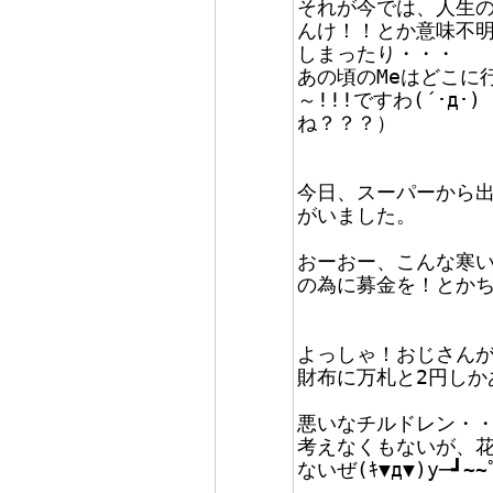
それが今では、人生
んけ！！とか意味不明
しまったり・・・
あの頃のMeはどこに
～!!!ですわ(´･д
ね？？？）
今日、スーパーから
がいました。
おーおー、こんな寒
の為に募金を！とかち
よっしゃ！おじさん
財布に万札と2円しかあ
悪いなチルドレン・
考えなくもないが、
ないぜ(ｷ▼д▼)y─┛~~ﾟ