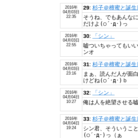
29
:
杉子＠檀蜜と誕生日が
2016年
04月03日
そうね、でもあんな
22:35
だけよ(○´･д･)っ
30
:
「シン」
2016年
04月03日
嘘ついちゃってもいい
22:55
ンオ
31
:
杉子＠檀蜜と誕生日が
2016年
04月03日
まぁ、読んだ人が面
23:16
けどね(○´･д･)ｂ
32
:
「シン」
2016年
04月04日
俺は人を絶望させる嘘
10:27
33
:
杉子＠檀蜜と誕生日が
2016年
04月04日
シン君、そういうこ
19:24
(○´･д･)っ（ぁ