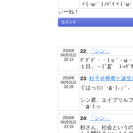
ヾ(･ω･`)ﾉﾊﾞｲヾ(･ω･
ぃーね！
コメント
22
:
「シン」
2016年
04月01日
ｸﾞｸﾞｸﾞ・・(ｏ´
20:13
１日」－(ﾟДﾟ )→ｸﾞ
23
:
杉子＠檀蜜と誕生日が
2016年
04月01日
ぐはっ(○´･д･)､;'.
20:29
シン君、エイプリルフ
´･д･)っ
24
:
「シン」
2016年
04月01日
杉さん、社会という
23:19