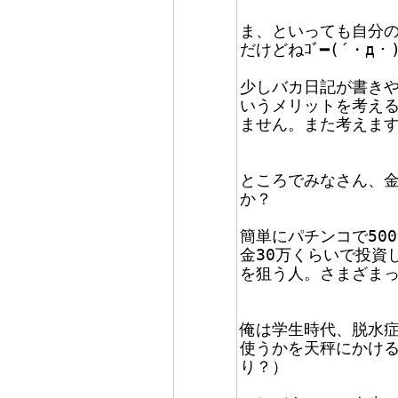
ま、といっても自分の
だけどねｺﾞ━(´・д・)
少しバカ日記が書き
いうメリットを考え
ません。また考えます(
ところでみなさん、
か？
簡単にパチンコで50
金30万くらいで投資
を狙う人。さまざま
俺は学生時代、脱水症
使うかを天秤にかけ
り？）