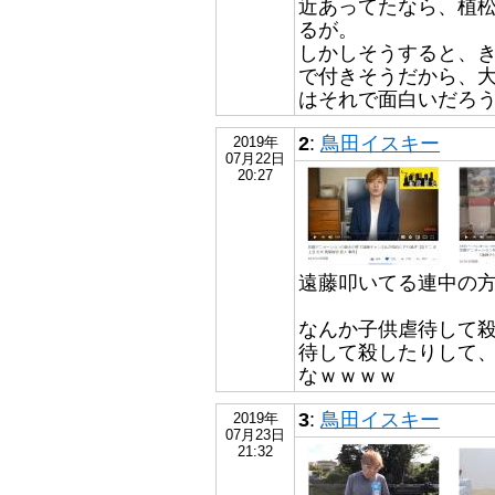
近あってたなら、植
るが。
しかしそうすると、き
で付きそうだから、
はそれで面白いだろ
2
:
鳥田イスキー
2019年
07月22日
20:27
遠藤叩いてる連中の
なんか子供虐待して
待して殺したりして
なｗｗｗｗ
3
:
鳥田イスキー
2019年
07月23日
21:32