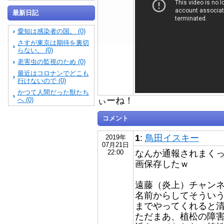
最新日記
愛知は感染者の国。 (0)
さすが東京は期待を裏切
らない。 (0)
老害虫の監視のため (0)
最近はコロナンでどこも
行けないので (0)
かつて人間だった獣たち
ぃーね！
へ (0)
コメント
1
:
鳥田イスキー
2019年
07月21日
なんか通報されまく
22:00
画保存したｗ
遠藤（炎上）チャン
名前からしてそうい
までやってくれると
ただまあ、植松の障