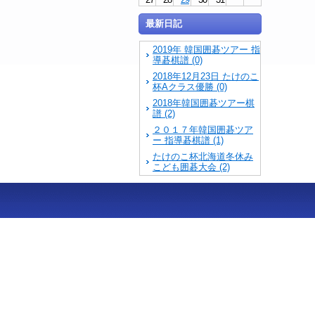
最新日記
2019年 韓国囲碁ツアー 指
導碁棋譜 (0)
2018年12月23日 たけのこ
杯Aクラス優勝 (0)
2018年韓国囲碁ツアー棋
譜 (2)
２０１７年韓国囲碁ツア
ー 指導碁棋譜 (1)
たけのこ杯北海道冬休み
こども囲碁大会 (2)