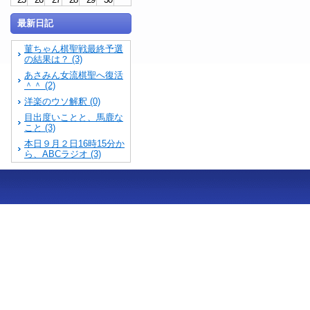
最新日記
菫ちゃん棋聖戦最終予選
の結果は？ (3)
あさみん女流棋聖へ復活
＾＾ (2)
洋楽のウソ解釈 (0)
目出度いことと、馬鹿な
こと (3)
本日９月２日16時15分か
ら、ABCラジオ (3)