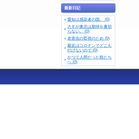
最新日記
愛知は感染者の国。 (0)
さすが東京は期待を裏切
らない。 (0)
老害虫の監視のため (0)
最近はコロナンでどこも
行けないので (0)
かつて人間だった獣たち
へ (0)