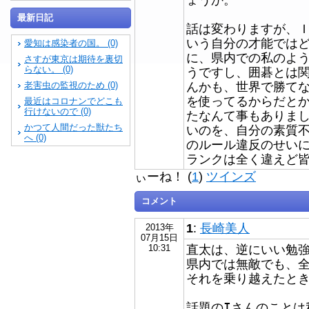
最新日記
話は変わりますが、
いう自分の才能では
愛知は感染者の国。 (0)
に、県内での私のよ
さすが東京は期待を裏切
らない。 (0)
うですし、囲碁とは
んかも、世界で勝て
老害虫の監視のため (0)
を使ってるからだと
最近はコロナンでどこも
行けないので (0)
たなんて事もありま
かつて人間だった獣たち
いのを、自分の素質
へ (0)
のルール違反のせい
ランクは全く違えど
ぃーね！ (
1
)
ツインズ
コメント
1
:
長崎美人
2013年
07月15日
直太は、逆にいい勉
10:31
県内では無敵でも、
それを乗り越えたと
話題のIさんのことは