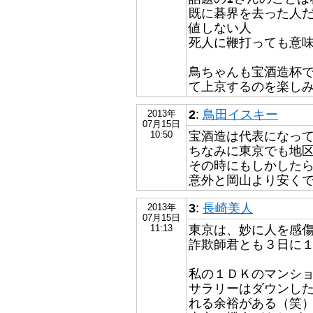
既に碁界を去った人だ
値しない人
死人に鞭打っても意
鳥ちゃんも宝酒造杯
て上京するのを楽し
2
:
鳥田イスキー
2013年
07月15日
宝酒造は代表になっ
10:50
ちなみに東京でも地区
その時にもしかした
意外と岡山より安くで
3
:
長崎美人
2013年
07月15日
東京は、妙に人を感
11:13
詐欺師君とも３日に
私の１ＤＫのマンシ
サラリーはダウンし
れる余裕がある（笑