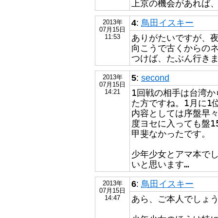
上京の機会があれば
4
:
鳥田イスキー
2013年
07月15日
ありがたいですが、夜
11:53
向こうで古くからの
つけば、たぶん行き
5
:
second
2013年
07月15日
1回戦の相手は台湾か
14:21
た方ですね。1月に1
内容としては序盤早
度ヨセに入っても盤1
甲斐なかったです。
少年少女とアマ本で
いと思います…
6
:
鳥田イスキー
2013年
07月15日
あら、ご本人でしょう
14:47