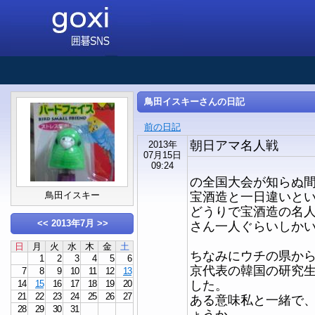
鳥田イスキーさんの日記
前の日記
朝日アマ名人戦
2013年
07月15日
09:24
の全国大会が知らぬ
宝酒造と一日違いと
鳥田イスキー
どうりで宝酒造の名
<<
2013年7月
>>
さん一人ぐらいしか
日
月
火
水
木
金
土
ちなみにウチの県か
1
2
3
4
5
6
京代表の韓国の研究
7
8
9
10
11
12
13
した。
14
15
16
17
18
19
20
21
22
23
24
25
26
27
ある意味私と一緒で
28
29
30
31
ょうか。