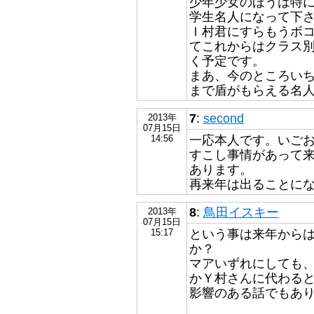
少年少女のほうは特
学生名人になって下
Ｉ村君にすらもうボ
てこれからはクラス
く予定です。
まあ、今のところいち
まで盾がもらえる名人
7
:
second
2013年
07月15日
一応本人です。いごお見
14:56
すこし事情があって
あります。
再来年は出ることにな
8
:
鳥田イスキー
2013年
07月15日
という事は来年から
15:17
か？
マアいずれにしても
かＹ村さんに代わる
影響のある話でもあ