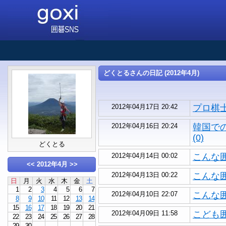
どくとるさんの日記 (2012年4月)
2012年04月17日 20:42
プロ棋士
2012年04月16日 20:24
韓国で
(0)
どくとる
2012年04月14日 00:02
こんな囲
<<
2012年4月
>>
2012年04月13日 00:22
こんな囲
日
月
火
水
木
金
土
1
2
3
4
5
6
7
2012年04月10日 22:07
こんな囲
8
9
10
11
12
13
14
15
16
17
18
19
20
21
2012年04月09日 11:58
こども囲
22
23
24
25
26
27
28
29
30