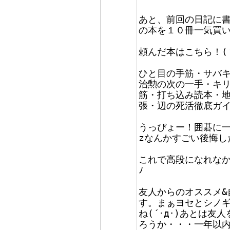
あと、前回の日記に
の本を１０冊一気買
頼んだ本はこちら！(´
ひと目の手筋・サバ
治勲の次の一手・キ
筋・打ち込み読本・
張・辺の死活徹底ガ
うっぴょー！囲碁に一
zなんかすごい後悔し
これで高段になれなか
ﾉ
友人からのオススメ&
す。まぁヨセとシノ
ね(´･д･)あとは
ろうか・・・一年以