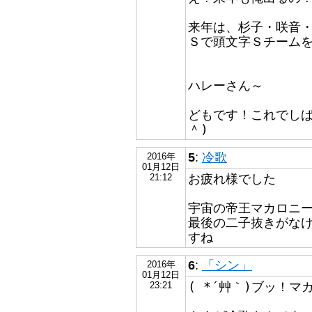
来年は、杉子・咲音
Ｓで頭文字Ｓチームを名
ハレーさん～
どもです！これでしば
＾)
5
:
冷歌
2016年
01月12日
お疲れ様でした
21:12
宇宙の帝王マカロニー
最後の二子抜きがな
すね
6
:
「シン」
2016年
01月12日
( *´艸｀)ブッ！マ
23:21