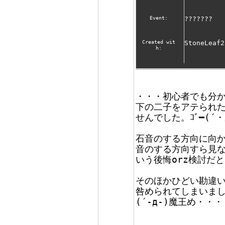
Event:
???????
Created wit
StoneLeaf2
h:
・・・初心者でも分
下の二子をアテられ
せんでした。ｺﾞ━(´・
石音のする方向に向
音のする方向すら見
いう後悔orz検討だ
そのほかひどい勘違
咎められてしまいま
(´-д-)魔王め・・