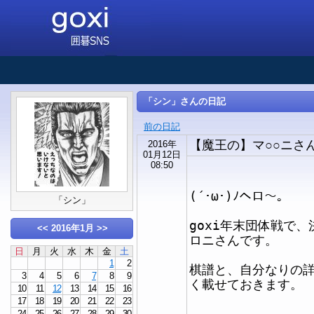
「シン」さんの日記
前の日記
【魔王の】マ○○ニさ
2016年
01月12日
08:50
(´･ω･)ﾉヘロ～。
「シン」
goxi年末団体戦で
<<
2016年1月
>>
ロニさんです。
日
月
火
水
木
金
土
1
2
棋譜と、自分なりの
3
4
5
6
7
8
9
く載せておきます。
10
11
12
13
14
15
16
17
18
19
20
21
22
23
24
25
26
27
28
29
30