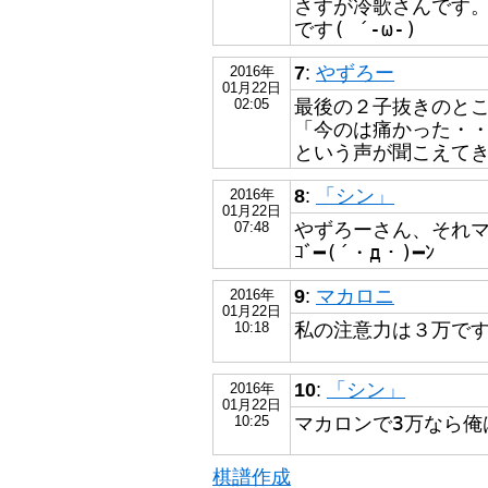
さすが冷歌さんです
です( ´-ω-)
7
:
やずろー
2016年
01月22日
最後の２子抜きのと
02:05
「今のは痛かった・
という声が聞こえて
8
:
「シン」
2016年
01月22日
やずろーさん、それ
07:48
ｺﾞ━(´・д・)━ﾝ
9
:
マカロニ
2016年
01月22日
私の注意力は３万で
10:18
10
:
「シン」
2016年
01月22日
マカロンで3万なら俺は
10:25
棋譜作成