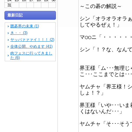
31
～この碁の解説～
最新日記
シン「オラオラオラ
してやるぜぇ！」
囲碁界の未来 (1)
き・・ (3)
マ○○ニ「・・・・・
ヤッバァァァイ！！！ (2)
全体公開、やめます (41)
シン「！？な、なん
肉フェスに行ってきまし
た (6)
界王様「ム･･･無理じ
こ･･･ここまでとは･･
ヤムチャ「界王様！
しょ！？」
界王様「いや･･･い
くはないんだ･･･」
ヤムチャ「そ･･･そう