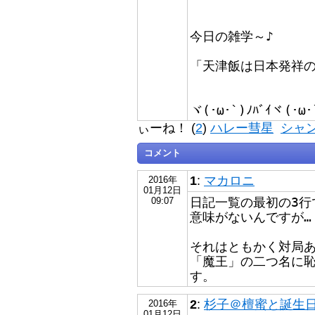
今日の雑学～♪
「天津飯は日本発祥
ヾ(･ω･`)ﾉﾊﾞｲヾ(･ω･
ぃーね！ (
2
)
ハレー彗星
シャ
コメント
1
:
マカロニ
2016年
01月12日
日記一覧の最初の3行
09:07
意味がないんですが…
それはともかく対局
「魔王」の二つ名に
す。
2
:
杉子＠檀蜜と誕生日が
2016年
01月12日