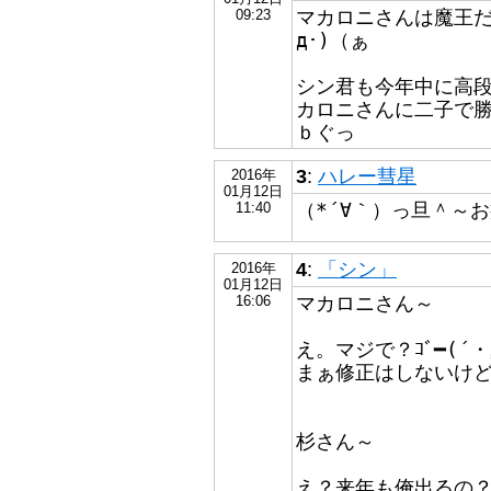
マカロニさんは魔王だ
09:23
д･)（ぁ
シン君も今年中に高
カロニさんに二子で勝て
ｂぐっ
3
:
ハレー彗星
2016年
01月12日
（*´∀｀）っ旦＾～
11:40
4
:
「シン」
2016年
01月12日
マカロニさん～
16:06
え。マジで？ｺﾞ━(´・
まぁ修正はしないけども！
杉さん～
え？来年も俺出るの？ｺﾞ