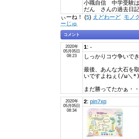
小職自信 中学受験は
だん さんの過去日
ぃーね！ (
5
)
えどわーど
モノ
ーじゅ
コメント
1
: -
2020年
05月05日
しっかりコウ争いで
08:23
最後、あんな大石を
いですよねぇ(/ω＼*
まだ勝ってたかぁ・
2
:
pin7xp
2020年
05月05日
08:34