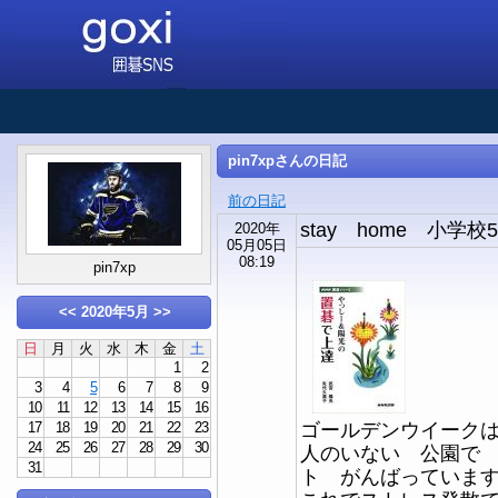
pin7xpさんの日記
前の日記
stay home 小学
2020年
05月05日
08:19
pin7xp
<<
2020年5月
>>
日
月
火
水
木
金
土
1
2
3
4
5
6
7
8
9
10
11
12
13
14
15
16
ゴールデンウイーク
17
18
19
20
21
22
23
24
25
26
27
28
29
30
人のいない 公園で
31
ト がんばっていま