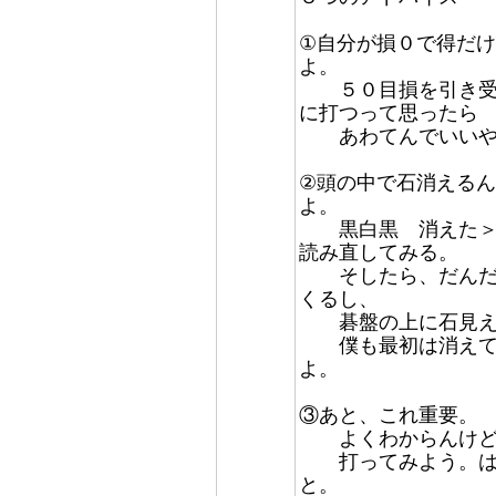
①自分が損０で得だ
よ。
５０目損を引き受け
に打つって思ったら
あわてんでいいや
②頭の中で石消える
よ。
黒白黒 消えた＞＜
読み直してみる。
そしたら、だんだん
くるし、
碁盤の上に石見え
僕も最初は消えてた
よ。
③あと、これ重要。
よくわからんけ
打ってみよう。は、
と。