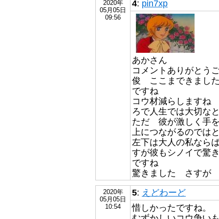
4
:
pin7xp
2020年
05月05日
09:56
あかさん
コメントありがとう
俊 ここまできまし
ですね
コウ材減らしますね
ろで人生では大切な
ただ 彼が激しく手
上につながるのでは
左下は大人の私なら
すが彼もシノイで驚
ですね
驚きました さすが
5
:
えどわーど
2020年
05月05日
惜しかったですね。
10:54
むずかしいコウ争い