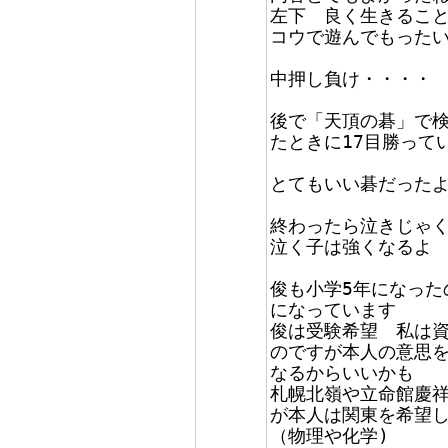
左下 良く生きるこ
コウで遊んでもった
中押し負け・・・・
後で「天頂の碁」で
たときに17目勝って
とてもいい碁だった
終わったら泣きじゃ
泣く子は強くなるよ
俊も小学5年になった
になっています
俊は受験希望 私は
のですが本人の意思
なるからいいかも
札幌北嶺や立命館慶祥
が本人は関東を希望
（物理や化学)