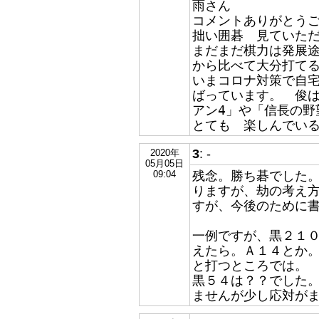
雨さん
コメントありがとう
拙い囲碁 見ていた
まだまだ棋力は発展途
から比べて大分打て
いまコロナ対策で自宅待
ばっています。 俊は
アン4」や「信長の
とても 楽しんでい
3
: -
2020年
05月05日
残念。勝ち碁でした
09:04
りますが、劫の考え
すが、今後のために
一例ですが、黒２１
えたら。Ａ１４とか
と打つところでは。
黒５４は？？でした
ませんが少し応対が