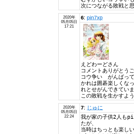
次につながる敗戦と
6
:
pin7xp
2020年
05月05日
17:21
えどわーどさん
コメントありがとう
コウ争い がんばっ
かれは囲碁楽しくな
れとせがんできてい
この敗戦を生かすよ
7
:
じゅに
2020年
05月05日
我が家の子供2人もp
22:24
たが、
当時はちっとも楽し