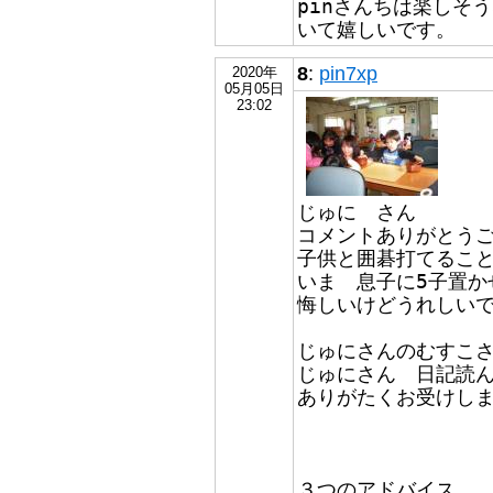
pinさんちは楽しそ
いて嬉しいです。
8
:
pin7xp
2020年
05月05日
23:02
じゅに さん
コメントありがとう
子供と囲碁打てるこ
いま 息子に5子置か
悔しいけどうれしい
じゅにさんのむすこ
じゅにさん 日記読
ありがたくお受けし
３つのアドバイス