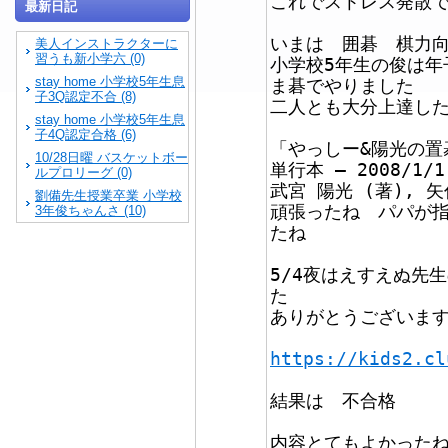
これでストレス発散
最新日記
いまは 囲碁 棋力
美人インストラクターに
習うも新小学六 (0)
小学校5年生の俊は年
stay home 小学校5年生息
ま碁でやりました
子3Q認定不合 (8)
二人とも大分上達し
stay home 小学校5年生息
子4Q認定合格 (6)
「やっしー&陽光の置
10/28日曜 バスケットボー
単行本 – 2008/1/1
ルプロリーグ (0)
武宮 陽光 (著), 矢
劉備先生授業卒業 小学校
頑張ったね パパが
3年俊ちゃんさ (10)
たね
5/4夜はえすえぬ先
た
ありがとうございま
https://kids2.cl
結果は 不合格
内容とてもよかった