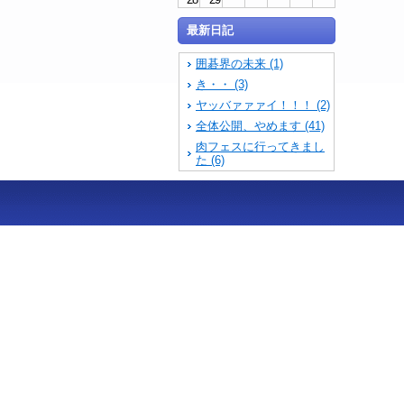
最新日記
囲碁界の未来 (1)
き・・ (3)
ヤッバァァァイ！！！ (2)
全体公開、やめます (41)
肉フェスに行ってきまし
た (6)