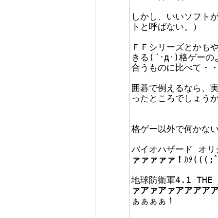
しかし、いいソフト
トと呼ばない。）
ＦＦシリーズとかも
きる(´･д･)格ゲ
合うものに比べて・
囲碁で例えるなら、
ったところでしょう
格ゲー以外で何かな
バイオハザード オ
ァァァァァ！
ｶﾀ(((;
地球防衛軍4.1 THE S
ァアァアァアアアア
ぁぁぁぁ！