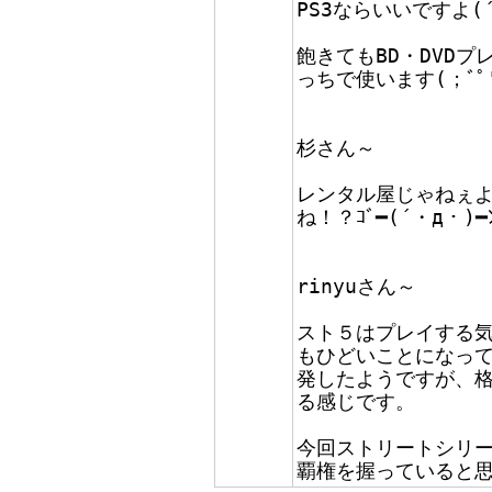
PS3ならいいですよ(´
飽きてもBD・DVD
っちで使います(；ﾞﾟ'
杉さん～
レンタル屋じゃねぇよ！
ね！？ｺﾞ━(´・д・)━
rinyuさん～
スト５はプレイする
もひどいことになっ
発したようですが、
る感じです。
今回ストリートシリー
覇権を握っていると