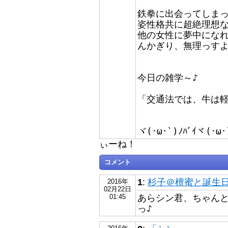
鉄拳に出会ってしま
姿性格共に超絶理想
他の女性に夢中にな
んかぎり、無理っすよね
今日の雑学～♪
「交通法では、牛は
ヾ(･ω･`)ﾉﾊﾞｲヾ(･ω･
ぃーね！
コメント
1
:
杉子＠檀蜜と誕生日が
2016年
02月22日
あらシン君、ちゃんと碁
01:45
っ♪