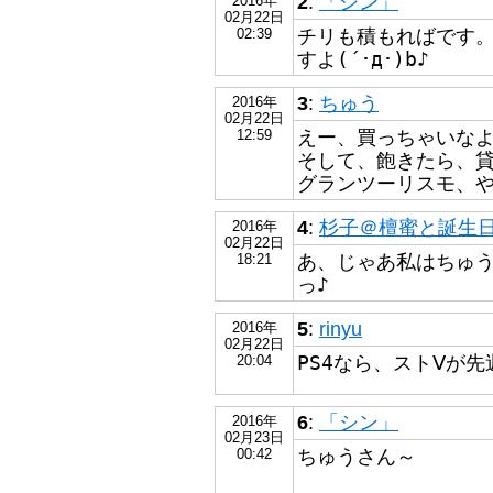
2
:
「シン」
2016年
02月22日
チリも積もればです
02:39
すよ(´･д･)b♪
3
:
ちゅう
2016年
02月22日
えー、買っちゃいな
12:59
そして、飽きたら、
グランツーリスモ、
4
:
杉子＠檀蜜と誕生日が
2016年
02月22日
あ、じゃあ私はちゅうさ
18:21
っ♪
5
:
rinyu
2016年
02月22日
PS4なら、ストⅤが
20:04
6
:
「シン」
2016年
02月23日
ちゅうさん～
00:42