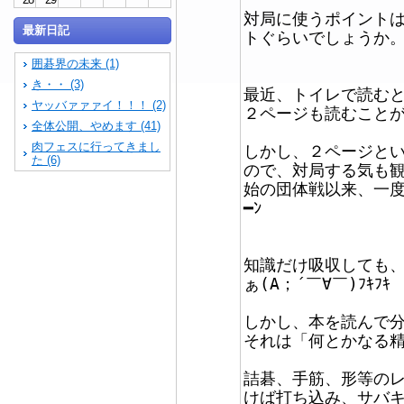
対局に使うポイントは
最新日記
トぐらいでしょうか
囲碁界の未来 (1)
き・・ (3)
最近、トイレで読む
ヤッバァァァイ！！！ (2)
２ページも読むことがで
全体公開、やめます (41)
肉フェスに行ってきまし
しかし、２ページと
た (6)
ので、対局する気も
始の団体戦以来、一度も
━ﾝ
知識だけ吸収しても
ぁ(A；´￣∀￣)ﾌｷﾌｷ
しかし、本を読んで
それは「何とかなる
詰碁、手筋、形等の
けば打ち込み、サバ