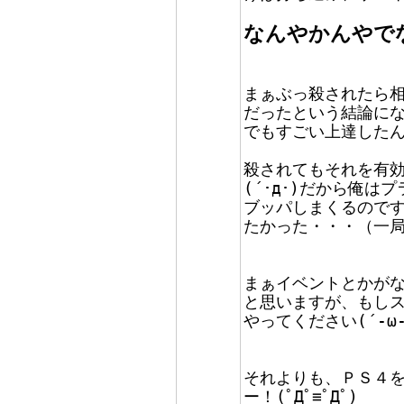
なんやかんやで
まぁぶっ殺されたら
だったという結論にな
でもすごい上達したん
殺されてもそれを有
(´･д･)だから俺
ブッパしまくるので
たかった・・・（一
まぁイベントとかが
と思いますが、もし
やってください(´-ω-
それよりも、ＰＳ４
ー！(ﾟДﾟ≡ﾟДﾟ)