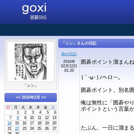
「シン」さんの日記
前の日記
囲碁ポイント溜まん
2016年
02月22日
01:20
(´･ω･)ﾉヘロ～。
「シン」
囲碁ポイント。別名
<<
2016年2月
>>
俺は無性に「囲碁や
日
月
火
水
木
金
土
ポイントという言葉がし
1
2
3
4
5
6
7
8
9
10
11
12
13
14
15
16
17
18
19
20
たぶん、一日に溜ま
21
22
23
24
25
26
27
28
29