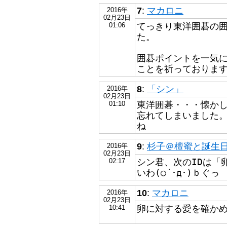
7
:
マカロニ
2016年
02月23日
てっきり東洋囲碁の
01:06
た。
囲碁ポイントを一気
ことを祈っておりま
8
:
「シン」
2016年
02月23日
東洋囲碁・・・懐かしい
01:10
忘れてしまいました。
ね
9
:
杉子＠檀蜜と誕生日が
2016年
02月23日
シン君、次のIDは「
02:17
いわ(○´･д･)ｂぐっ
10
:
マカロニ
2016年
02月23日
卵に対する愛を確かめ
10:41