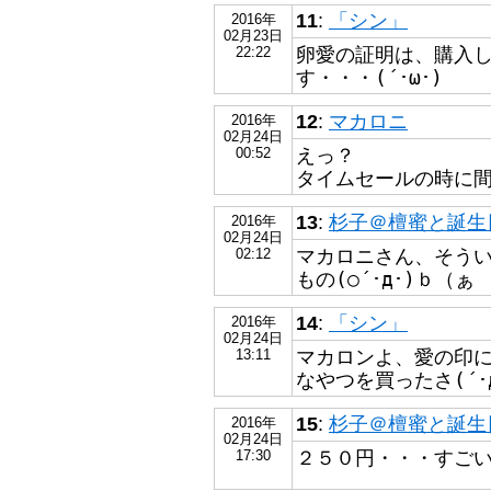
11
:
「シン」
2016年
02月23日
卵愛の証明は、購入
22:22
す・・・(´･ω･)
12
:
マカロニ
2016年
02月24日
えっ？
00:52
タイムセールの時に間
13
:
杉子＠檀蜜と誕生日が
2016年
02月24日
マカロニさん、そう
02:12
もの(○´･д･)ｂ（ぁ
14
:
「シン」
2016年
02月24日
マカロンよ、愛の印に
13:11
なやつを買ったさ(´･д
15
:
杉子＠檀蜜と誕生日が
2016年
02月24日
２５０円・・・すごいわ
17:30