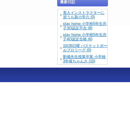
最新日記
美人インストラクターに
習うも新小学六 (0)
stay home 小学校5年生息
子3Q認定不合 (8)
stay home 小学校5年生息
子4Q認定合格 (6)
10/28日曜 バスケットボー
ルプロリーグ (0)
劉備先生授業卒業 小学校
3年俊ちゃんさ (10)