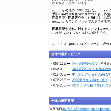
がやりとりされています。
mixi その他の SNS にはない g
手順の再現や変化図の表示のできる碁盤
囲碁日記、囲碁研究会、対局検討、詰碁
goxi からワンクリックで入場できる
囲碁日記やそれに対するコメントのやり
これが goxi のいちばんの魅力です。
↓こちらは goxiにログインせずに読
全体の最新トピック
05月12日
途中経過報告板(5)
(初段育
05月09日
俊認定対局2Q不合格3回目(
01月30日
申し訳ございません(4)
(ガ
07月25日
2020東京オフ会は中止(1)
07月25日
-214- 大きな振り替わり2つ(
全体の最新日記
04月26日
34IP65-120 Motore passo-passo i