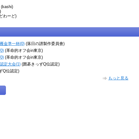
(kashi)
)
どわーど)
金準一杯(0)
(落日の譜製作委員會)
0)
(革命的オフ会in東京)
0)
(革命的オフ会in東京)
定大会(1)
(囲碁きっずQ位認定)
ずQ位認定)
もっと見る