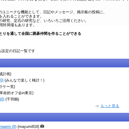
oxi のユニークな機能として、日記やメッセージ、掲示板の投稿に、
を入れることができます。
の研究、定石の研究など、いろいろご活用ください。
専用対局場もあります。
とりを通して全国に囲碁仲間を作ることができる
める設定の日記一覧です
成計画)
0)
(みんなで楽しく検討！)
ラケー党)
(革命的オフ会in東京)
0)
(千羽鶴)
もっと見る
mperm (0)
(mayumi818)