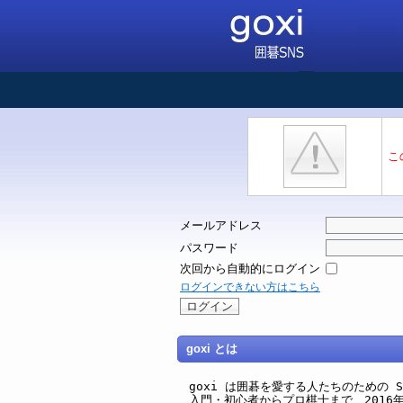
こ
メールアドレス
パスワード
次回から自動的にログイン
ログインできない方はこちら
goxi とは
goxi は囲碁を愛する人たちのための SNS 
入門・初心者からプロ棋士まで、2016年