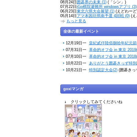
08月24日
囲碁界の未来 (1)
(「シン」)
07月22日
iGo棋院避難所 windowsアプリ (3)
06月23日
東北六県大会展望 (1)
(えどわーど
05月14日
アマ本因坊県南予選 4回戦 (0)
(え
もっと見る
全体の最新イベント
12月19日
皇紀貳仟陸佰捌拾年紀元節雁
07月31日
革命的オフ会 in 東京 2019(
07月10日
革命的オフ会 in 東京 2018(
10月22日
ありがとう囲碁きっず特別認
10月21日
特別認定大会(2)
(囲碁きっ
goxiマンガ
↓ クリックしてみてくださいね