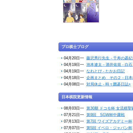
プロ棋士ブログ
04月20日
藤沢秀行先生 - 千寿の碁紀
04月19日
池本遼太－酒井佑規 - 白
04月19日
なわとび - たかお日記
04月18日
企画まとめ その２ - 日
04月08日
対局休止 - 時々囲碁日誌+
日本棋院更新情報
08月03日
第30期 ドコモ杯 女流棋聖
07月21日
第9回 SGW杯中庸戦
07月13日
第7回 ワイズアカデミー杯
07月07日
第5回 イベロ・ジャパン杯