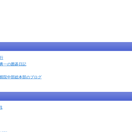
行
石勇一の囲碁日記
本棋院中部総本部のブログ
戦