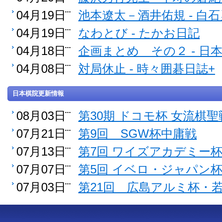
04月19日
池本遼太－酒井佑規 - 白
04月19日
なわとび - たかお日記
04月18日
企画まとめ その２ - 
04月08日
対局休止 - 時々囲碁日誌+
日本棋院更新情報
08月03日
第30期 ドコモ杯 女流棋聖
07月21日
第9回 SGW杯中庸戦
07月13日
第7回 ワイズアカデミー
07月07日
第5回 イベロ・ジャパン
07月03日
第21回 広島アルミ杯・