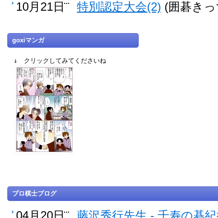
10月21日
特別認定大会(2)
(囲碁きっ
goxiマンガ
↓ クリックしてみてくださいね
プロ棋士ブログ
04月20日
藤沢秀行先生 - 千寿の碁