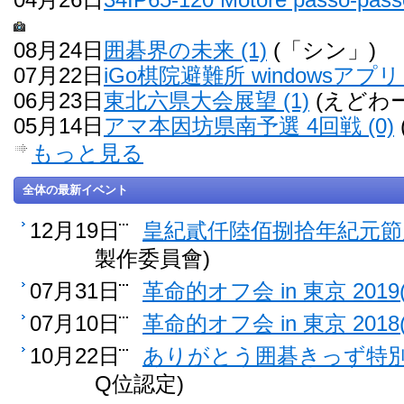
08月24日
囲碁界の未来 (1)
(「シン」)
07月22日
iGo棋院避難所 windowsアプリ 
06月23日
東北六県大会展望 (1)
(えどわー
05月14日
アマ本因坊県南予選 4回戦 (0)
もっと見る
全体の最新イベント
12月19日
皇紀貳仟陸佰捌拾年紀元節雁
製作委員會)
07月31日
革命的オフ会 in 東京 2019(
07月10日
革命的オフ会 in 東京 2018(
10月22日
ありがとう囲碁きっず特別認
Q位認定)