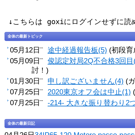
↓こちらは goxiにログインせずに
全体の最新トピック
05月12日
途中経過報告板(5)
(初段育
05月09日
俊認定対局2Q不合格3回目(
討！)
01月30日
申し訳ございません(4)
(
07月25日
2020東京オフ会は中止(1)
07月25日
-214- 大きな振り替わり2つ
全体の最新日記
04月26日
34IP65-120 Motore passo-pass