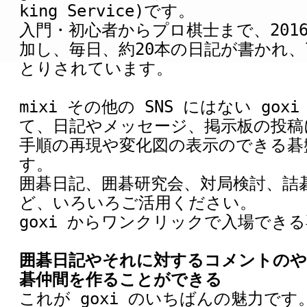
king Service)です。
入門・初心者からプロ棋士まで、2016
加し、毎日、約20本の日記が書かれ、
とりされています。
mixi その他の SNS にはない go
て、日記やメッセージ、掲示板の投稿
手順の再現や変化図の表示のできる碁
す。
囲碁日記、囲碁研究会、対局検討、詰
ど、いろいろご活用ください。
goxi からワンクリックで入場でき
囲碁日記やそれに対するコメントのや
碁仲間を作ることができる
これが goxi のいちばんの魅力です