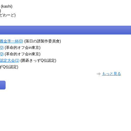
(kashi)
)
どわーど)
金準一杯(0)
(落日の譜製作委員會)
0)
(革命的オフ会in東京)
0)
(革命的オフ会in東京)
定大会(1)
(囲碁きっずQ位認定)
ずQ位認定)
もっと見る