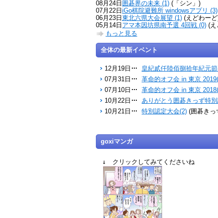
08月24日
囲碁界の未来 (1)
(「シン」)
07月22日
iGo棋院避難所 windowsアプリ (3)
06月23日
東北六県大会展望 (1)
(えどわーど
05月14日
アマ本因坊県南予選 4回戦 (0)
(え
もっと見る
全体の最新イベント
12月19日
皇紀貳仟陸佰捌拾年紀元節雁
07月31日
革命的オフ会 in 東京 2019(
07月10日
革命的オフ会 in 東京 2018(
10月22日
ありがとう囲碁きっず特別認
10月21日
特別認定大会(2)
(囲碁きっ
goxiマンガ
↓ クリックしてみてくださいね