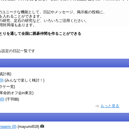
oxi のユニークな機能として、日記やメッセージ、掲示板の投稿に、
を入れることができます。
の研究、定石の研究など、いろいろご活用ください。
専用対局場もあります。
とりを通して全国に囲碁仲間を作ることができる
める設定の日記一覧です
成計画)
0)
(みんなで楽しく検討！)
ラケー党)
(革命的オフ会in東京)
0)
(千羽鶴)
もっと見る
mperm (0)
(mayumi818)