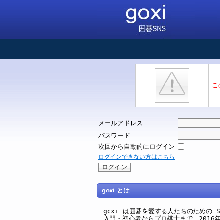
こ
メールアドレス
パスワード
次回から自動的にログイン
ログインできない方はこちら
goxi とは
goxi は囲碁を愛する人たちのための SNS 
入門・初心者からプロ棋士まで、2016年