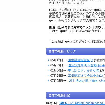
がやりとりされています。
mixi その他の SNS にはない g
手順の再現や変化図の表示のできる碁盤
囲碁日記、囲碁研究会、対局検討、詰碁
goxi からワンクリックで入場できる
囲碁日記やそれに対するコメントのやり
これが goxi のいちばんの魅力です。
↓こちらは goxiにログインせずに読
全体の最新トピック
05月12日
途中経過報告板(5)
(初段育
05月09日
俊認定対局2Q不合格3回目(
01月30日
申し訳ございません(4)
(ガ
07月25日
2020東京オフ会は中止(1)
07月25日
-214- 大きな振り替わり2つ(
全体の最新日記
04月26日
34IP65-120 Motore passo-passo i