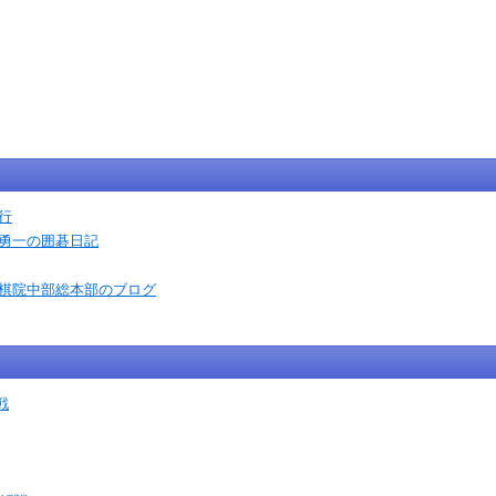
行
石勇一の囲碁日記
本棋院中部総本部のブログ
戦