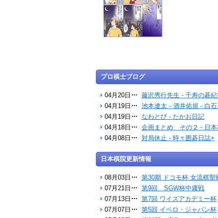
プロ棋士ブログ
04月20日
藤沢秀行先生 - 千寿の碁紀
04月19日
池本遼太－酒井佑規 - 白
04月19日
なわとび - たかお日記
04月18日
企画まとめ その２ - 日
04月08日
対局休止 - 時々囲碁日誌+
日本棋院更新情報
08月03日
第30期 ドコモ杯 女流棋聖
07月21日
第9回 SGW杯中庸戦
07月13日
第7回 ワイズアカデミー杯
07月07日
第5回 イベロ・ジャパン杯