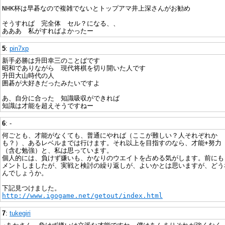
NHK杯は早碁なので複雑でないとトップアマ井上深さんがお勧め
そうすれば 完全体 セル？になる、、
あああ 私がすればよかったー
5
:
pin7xp
新手必勝は升田幸三のことばです
昭和でありながら 現代将棋を切り開いた人です
升田大山時代の人
囲碁が大好きだったみたいですよ
あ、自分に合った 知識吸収ができれば
知識は才能を超えそうですねー
6
: -
何ごとも、才能がなくても、普通にやれば（ここが難しい？人それぞれか
も？）、あるレベルまでは行けます。それ以上を目指すのなら、才能+努力
（含む勉強）と、私は思っています。
個人的には、負けず嫌いも、かなりのウエイトを占める気がします。前にも
メントしましたが、実戦と検討の繰り返しが、よいかとは思いますが、どう
んでしょうか。
下記見つけました。
http://www.igogame.net/getout/index.html
7
:
tukegiri