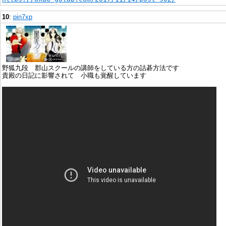
10
:
pin7xp
野狐九段 郡山スクールの講師をしている方の詰碁方法です
貴殿の日記に影響されて 小職も覚醒しています