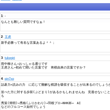
1
: -
なんとも難しい質問ですなぁ！
2
:
王虎
新手必勝って有名な言葉あるよ＾＾；
3
:
tukegiri
雨中柳さん⇒おっしゃる通りです
王虎さん⇒初めて聞いた言葉です 将棋由来の言葉ですか？
4
:
pin7xp
詰碁力=読みの力 に応じて難解な棋譜を吸収することが出来るのでしょう
並べた方に対する歩留(ぶどまり)があるかもしれませんね 見逃せないこ
も
秀策(簡明)→秀格(ふりかわり)→羽根プロ→NHK杯→ AI
などのフルコース如何でしょう