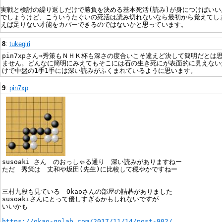
実戦と検討の繰り返しだけで勝負を決める基本死活(読み)が身につけばいい
でしょうけど、こういうたぐいの死活は読み切れないなら最初から覚えてし
えば足りない才能をカバーできるのではないかと思っています。
8
:
tukegiri
pin7xpさん⇒秀策もＮＨＫ杯も深さの度合いこそ違えど決して簡明だとは
ません。どんなに簡明にみえてもそこには石の生き死にが表面的に見えない
けで中盤の1手1手には深い読みがふくまれているように思います。
9
:
pin7xp
susoaki さん のおっしゃる通り 深い読みがありますねー
ただ 秀策は 丈和や坂田(先生)に比較して穏やかですねー
三村九段も見ている Okaoさんの部屋の詰碁がありました
susoakiさんにとって優しすぎるかもしれないですが
いいかも
https://okao-golab.com/2017/11/14/post-902/