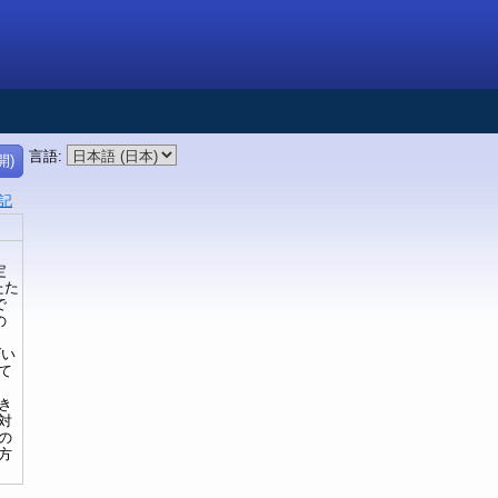
言語
:
開)
記
定
たた
で
の
ばい
て
き
対
の
方