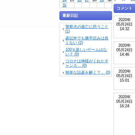
31
コメント
最新日記
2020年
05月24日
警察犬の逃亡に思うこと
14:32
(1)
碁以外でも勝手読みは良
くない (2)
2020年
100％楽しいゲームはな
05月24日
い？ (0)
14:46
コロナは神様がくれたチ
ャンス… (0)
2020年
簡単な詰碁を解く？… (0)
05月24日
15:01
2020年
05月24日
16:24