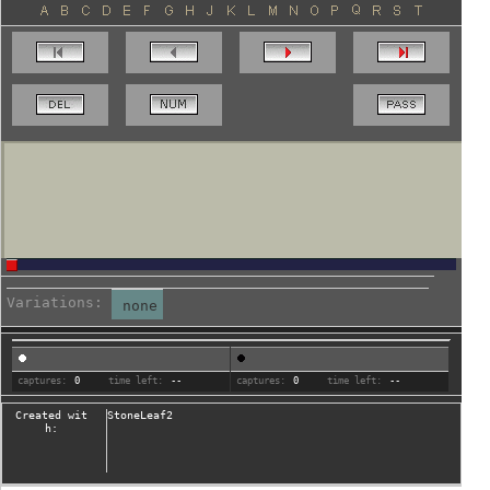
Variations:
none
captures:
0
time left:
--
captures:
0
time left:
--
Created wit
StoneLeaf2
h: