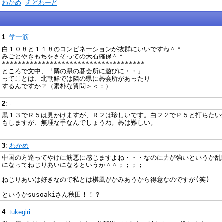
)
わかめ
えどわーど
1
:
学一筋
白１０８と１１８のコンビネーションが抜群にいいですね＾＾
みごとやきもちをさそっての大石確保＾＾
************************************
ところで文中、「隣の県の碁会所に遊びに・・」
ってことは、北朝鮮では隣の県に碁会所があったり
するんですか？（素朴な質問＞＜：）
2
: -
黒１３でＲ５は見かけますが、Ｒ２は珍しいです。白２２でＰ５と打ちたい
もしますが、無理な手なんでしょうね。碁は難しい。
3
:
わかめ
中国の方達ってやけに筋悪に感じますよね・・・なのに力が強いというか乱
になってねじりあいになるというか＾＾；；；；
ねじりあいは好きなので私とは棋風がかみあうから得意なのですが(笑)
というかsusoakiさん秋田！！？
4
:
tukegiri