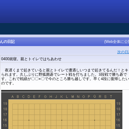
iさんの日記
(Web全体に公
次の日
0400就寝。親とトイレではちあわせ
夜遅くまで起きていると親とトイレで遭遇しいつまで起きてるんだ！とキ
られます。久しぶりに野狐囲碁でレート戦を打ちました。3段戦で勝ち碁で
す。これで戦績が〇〇×〇で今のところ勝ち越しです。早く4段に復帰した
のです。