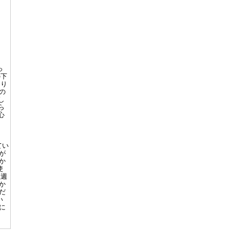
っ
の下
知り
の
し
ら
心
てい
が
か
使
数週
か
だ
い
に