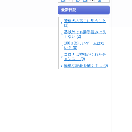
最新日記
警察犬の逃亡に思うこと
(1)
碁以外でも勝手読みは良
くない (2)
100％楽しいゲームはな
い？ (0)
コロナは神様がくれたチ
ャンス… (0)
簡単な詰碁を解く？… (0)