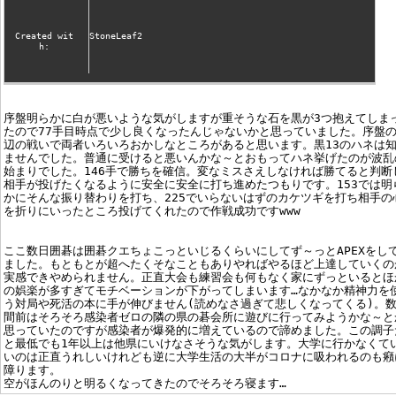
Created wit
StoneLeaf2
h:
序盤明らかに白が悪いような気がしますが重そうな石を黒が3つ抱えてしま
たので77手目時点で少し良くなったんじゃないかと思っていました。序盤
辺の戦いで両者いろいろおかしなところがあると思います。黒13のハネは
ませんでした。普通に受けると悪いんかな～とおもってハネ挙げたのが波乱
始まりでした。146手で勝ちを確信。変なミスさえしなければ勝てると判断
相手が投げたくなるように安全に安全に打ち進めたつもりです。153では明
かにそんな振り替わりを打ち、225でいらないはずのカケツギを打ち相手の
を折りにいったところ投げてくれたので作戦成功ですwww
ここ数日囲碁は囲碁クエちょこっといじるくらいにしてず～っとAPEXをし
ました。もともとが超へたくそなこともありやればやるほど上達していくの
実感できやめられません。正直大会も練習会も何もなく家にずっといるとほ
の娯楽が多すぎてモチベーションが下がってしまいます…なかなか精神力を
う対局や死活の本に手が伸びません(読めなさ過ぎて悲しくなってくる)。
間前はそろそろ感染者ゼロの隣の県の碁会所に遊びに行ってみようかな～と
思っていたのですが感染者が爆発的に増えているので諦めました。この調子
と最低でも1年以上は他県にいけなさそうな気がします。大学に行かなくて
いのは正直うれしいけれども逆に大学生活の大半がコロナに吸われるのも癪
障ります。
空がほんのりと明るくなってきたのでそろそろ寝ます…