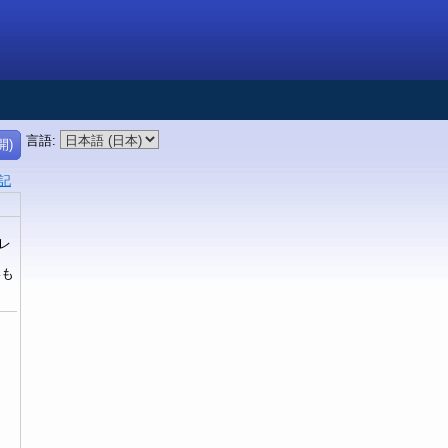
言語
:
開)
記
レ
いも