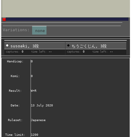
Variations:
none
susoaki, 3段
ちうごくじん, 3段
captures:
0
time left:
--
captures:
0
time left:
--
Handicap:
0
Komi:
0
Result:
W+R
Date:
13 July 2020
Ruleset:
Japanese
Time limit:
1200