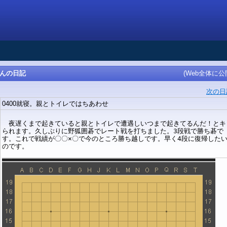
iさんの日記
(Web全体に公
次の日
0400就寝。親とトイレではちあわせ
夜遅くまで起きていると親とトイレで遭遇しいつまで起きてるんだ！とキ
られます。久しぶりに野狐囲碁でレート戦を打ちました。3段戦で勝ち碁で
す。これで戦績が〇〇×〇で今のところ勝ち越しです。早く4段に復帰した
のです。