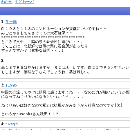
)
わかめ
えどわーど
1
:
学一筋
白１０８と１１８のコンビネーションが抜群にいいですね＾＾
みごとやきもちをさそっての大石確保＾＾
************************************
ところで文中、「隣の県の碁会所に遊びに・・」
ってことは、北朝鮮では隣の県に碁会所があったり
するんですか？（素朴な質問＞＜：）
2
: -
黒１３でＲ５は見かけますが、Ｒ２は珍しいです。白２２でＰ５と打ちたい
もしますが、無理な手なんでしょうね。碁は難しい。
3
:
わかめ
中国の方達ってやけに筋悪に感じますよね・・・なのに力が強いというか乱
になってねじりあいになるというか＾＾；；；；
ねじりあいは好きなので私とは棋風がかみあうから得意なのですが(笑)
というかsusoakiさん秋田！！？
4
:
tukegiri