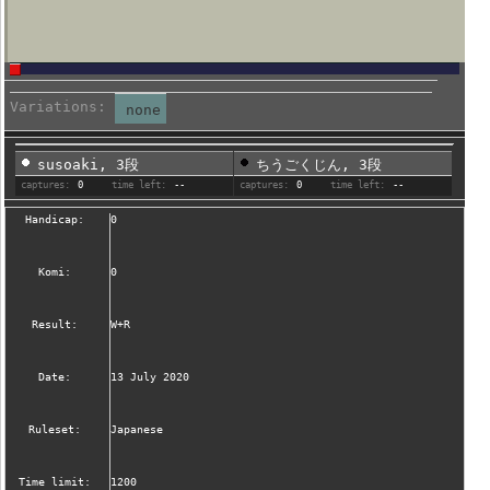
Variations:
none
susoaki, 3段
ちうごくじん, 3段
captures:
0
time left:
--
captures:
0
time left:
--
Handicap:
0
Komi:
0
Result:
W+R
Date:
13 July 2020
Ruleset:
Japanese
Time limit:
1200