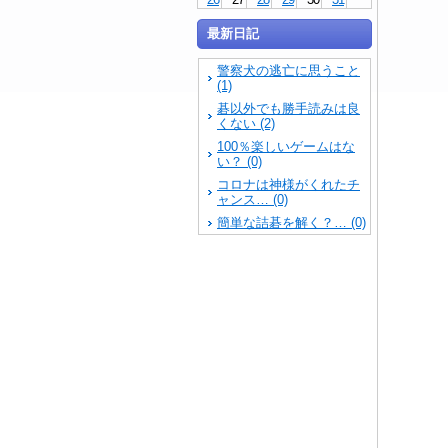
最新日記
警察犬の逃亡に思うこと
(1)
碁以外でも勝手読みは良
くない (2)
100％楽しいゲームはな
い？ (0)
コロナは神様がくれたチ
ャンス… (0)
簡単な詰碁を解く？… (0)