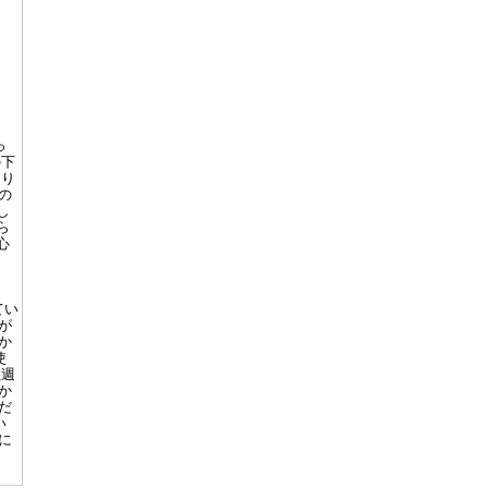
っ
の下
知り
の
し
ら
心
てい
が
か
使
数週
か
だ
い
に