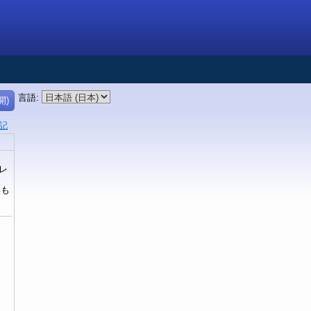
言語
:
開)
記
レ
いも