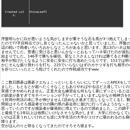
Created wit
StoneLeaf2
h:
序盤明らかに白が悪いような気がしますが重そうな石を黒が3つ抱えてしま
たので77手目時点で少し良くなったんじゃないかと思っていました。序盤
辺の戦いで両者いろいろおかしなところがあると思います。黒13のハネは
ませんでした。普通に受けると悪いんかな～とおもってハネ挙げたのが波乱
始まりでした。146手で勝ちを確信。変なミスさえしなければ勝てると判断
相手が投げたくなるように安全に安全に打ち進めたつもりです。153では明
かにそんな振り替わりを打ち、225でいらないはずのカケツギを打ち相手の
を折りにいったところ投げてくれたので作戦成功ですwww
ここ数日囲碁は囲碁クエちょこっといじるくらいにしてず～っとAPEXをし
ました。もともとが超へたくそなこともありやればやるほど上達していくの
実感できやめられません。正直大会も練習会も何もなく家にずっといるとほ
の娯楽が多すぎてモチベーションが下がってしまいます…なかなか精神力を
う対局や死活の本に手が伸びません(読めなさ過ぎて悲しくなってくる)。
間前はそろそろ感染者ゼロの隣の県の碁会所に遊びに行ってみようかな～と
思っていたのですが感染者が爆発的に増えているので諦めました。この調子
と最低でも1年以上は他県にいけなさそうな気がします。大学に行かなくて
いのは正直うれしいけれども逆に大学生活の大半がコロナに吸われるのも癪
障ります。
空がほんのりと明るくなってきたのでそろそろ寝ます…