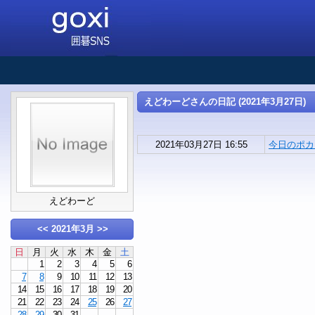
えどわーどさんの日記 (2021年3月27日)
2021年03月27日 16:55
今日のポカ (
えどわーど
<<
2021年3月
>>
日
月
火
水
木
金
土
1
2
3
4
5
6
7
8
9
10
11
12
13
14
15
16
17
18
19
20
21
22
23
24
25
26
27
28
29
30
31