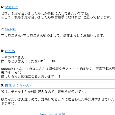
6
:
マカロニ
ぜひ、予定が合いましたらわかめ団に入ってみたいですね。
そして、私も予定が合いましたら練習相手になれれば…と思っております。
7
:
tukegiri
マカロニさん⇒マカロニさん初めまして。是非よろしくお願いします。
8
:
わかめ
＞マカロニさん
僕にもぜひ教えてくださいm(_ _)m
susoakiさん、マカロニさんは県代表クラス・・・ではなく、正真正銘の
表です)^o^(
僕よりもっと勉強になると思います！！
9
:
桜花(さくちゃん）
私は、チャットとか検討好きなので、避難所が多いです。
棋力がだいぶん違うので、対局してるときに居合わせた時は見学させていた
きますね。
tukegiriさんの日記