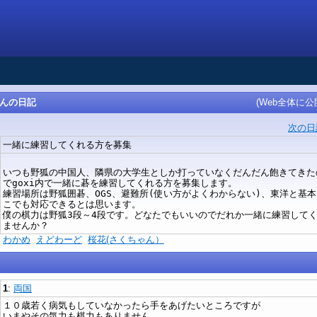
iさんの日記
(Web全体に公
次の日
一緒に練習してくれる方を募集
いつも野狐の中国人、隣県の大学生としか打っていなくだんだん飽きてきた
でgoxi内で一緒に碁を練習してくれる方を募集します。
練習場所は野狐囲碁、OGS、避難所(使い方がよくわからない)、東洋と基本
こでも対応できるとは思います。
僕の棋力は野狐3段～4段です。どなたでもいいのでだれか一緒に練習して
ませんか？
)
わかめ
えどわーど
桜花(さくちゃん）
1
:
両国
１０歳若く病気もしていなかったら手をあげたいところですが
いまやその気力も棋力もありません。