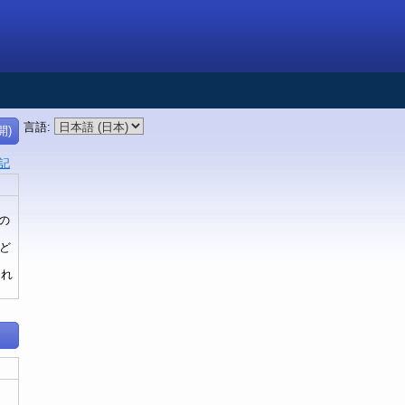
言語
:
開)
記
の
ど
くれ