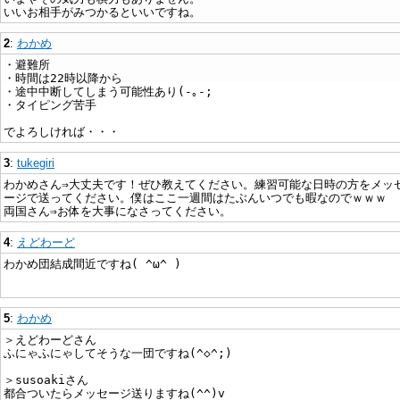
いいお相手がみつかるといいですね。
2
:
わかめ
・避難所
・時間は22時以降から
・途中中断してしまう可能性あり(-｡-;
・タイピング苦手
でよろしければ・・・
3
:
tukegiri
わかめさん⇒大丈夫です！ぜひ教えてください。練習可能な日時の方をメッ
ージで送ってください。僕はここ一週間はたぶんいつでも暇なのでｗｗｗ
両国さん⇒お体を大事になさってください。
4
:
えどわーど
わかめ団結成間近ですね( ^ω^ )
5
:
わかめ
＞えどわーどさん
ふにゃふにゃしてそうな一団ですね(^◇^;)
＞susoakiさん
都合ついたらメッセージ送りますね(^^)v