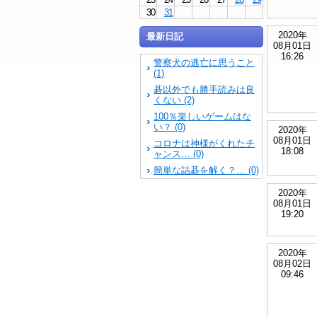
30
31
2020年
最新日記
08月01日
16:26
警察犬の逃亡に思うこと
(1)
碁以外でも勝手読みは良
くない (2)
100％楽しいゲームはな
い？ (0)
2020年
08月01日
コロナは神様がくれたチ
18:08
ャンス… (0)
簡単な詰碁を解く？… (0)
2020年
08月01日
19:20
2020年
08月02日
09:46