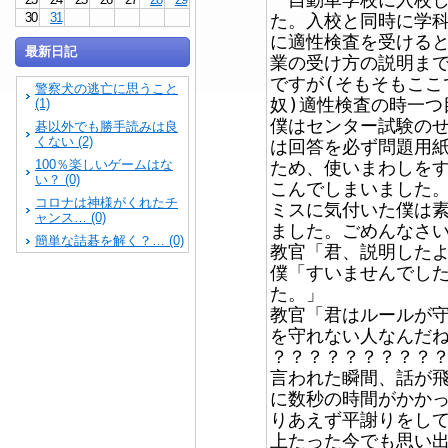
30
31
た。入校と同時に学
に適性検査を受ける
最新日記
業の受け方の説明ま
ですが(そもそもここ
警察犬の逃亡に思うこと
奴)適性検査の時一つ
(1)
僕はセンター試験の
碁以外でも勝手読みは良
くない (2)
は回答を必ず問題用
100％楽しいゲームはな
ため、使いまわしを
い？ (0)
こんでしまいました。
コロナは神様がくれたチ
ミスに気付いた僕は
ャンス… (0)
ました。ごめんなさい
簡単な詰碁を解く？… (0)
教官「君、説明した
僕「すいませんでし
た。」
教官「君はルールが守
を守れない人なんだね
？？？？？？？？？
言われた瞬間、話が
に数秒の時間がかか
りあえず平謝りをし
上たった今でも思い