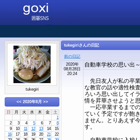
tukegiriさんの日記
前の日記
自動車学校の思い出
2020年
08月28日
20:24
先日友人が私の卒業
な教官の話や適性検
tukegiri
ろいろ思い出してイ
情を昇華させようと
<<
2020年8月
>>
一応卒業するまでの
日
月
火
水
木
金
土
ていく予定ですが飽
1
ません。とりあえず
2
3
4
5
6
7
8
す。
9
10
11
12
13
14
15
16
17
18
19
20
21
22
自動車学校に入校し
23
24
25
26
27
28
29