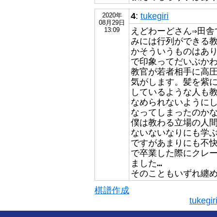
4
:
tukegiri
2020年
08月29日
えどわーどさん⇒田舎
13:09
みには行列ができる
かそういうものはあ
で印象ってだいぶか
教官が若者相手に高
気がします。髪を紫
しているような人も
なめられないように
なってしまったのかな
僕は教わる立場の人
ないないなりにも学
ですがあまりにも不
で卒業した際にクレ
ました…
そのこともいずれ纏
棋譜作成
tukeg