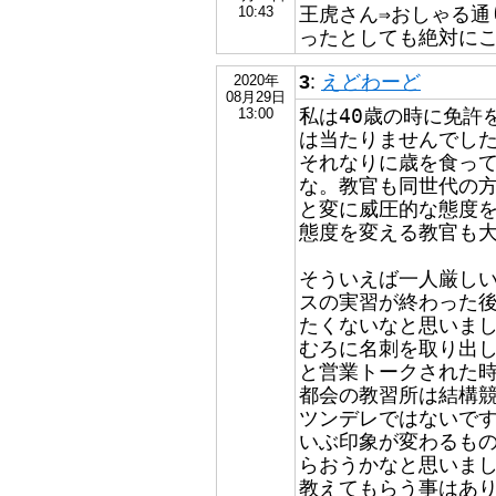
王虎さん⇒おしゃる通
10:43
ったとしても絶対に
3
:
えどわーど
2020年
08月29日
私は40歳の時に免許
13:00
は当たりませんでし
それなりに歳を食っ
な。教官も同世代の
と変に威圧的な態度
態度を変える教官も
そういえば一人厳し
スの実習が終わった
たくないなと思いま
むろに名刺を取り出
と営業トークされた
都会の教習所は結構
ツンデレではないで
いぶ印象が変わるも
らおうかなと思いま
教えてもらう事はあ