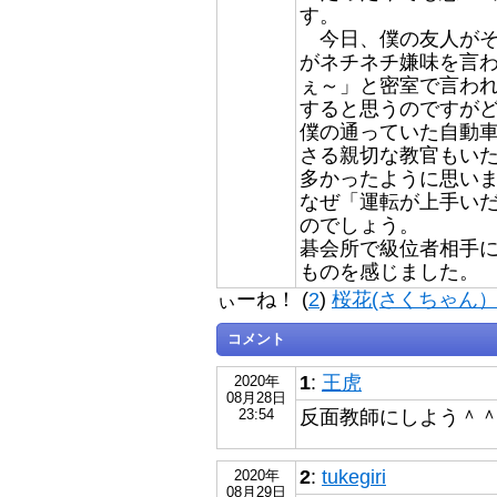
す。
今日、僕の友人がそ
がネチネチ嫌味を言
ぇ～」と密室で言わ
すると思うのですが
僕の通っていた自動
さる親切な教官もい
多かったように思い
なぜ「運転が上手い
のでしょう。
碁会所で級位者相手
ものを感じました。
ぃーね！ (
2
)
桜花(さくちゃん
コメント
1
:
王虎
2020年
08月28日
反面教師にしよう＾
23:54
2
:
tukegiri
2020年
08月29日