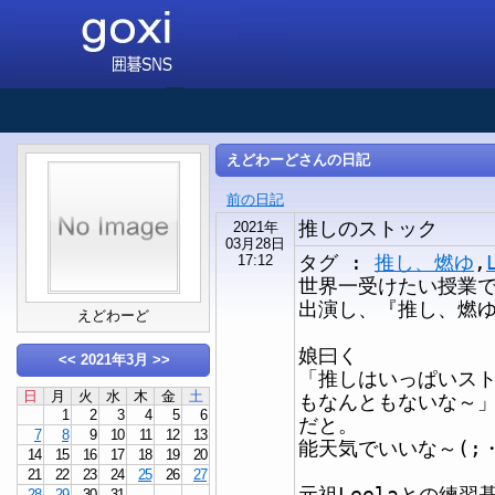
えどわーどさんの日記
前の日記
推しのストック
2021年
03月28日
タグ :
推し、燃ゆ
,
17:12
世界一受けたい授業
出演し、『推し、燃
えどわーど
娘曰く
<<
2021年3月
>>
「推しはいっぱいス
日
月
火
水
木
金
土
もなんともないな～
1
2
3
4
5
6
だと。
7
8
9
10
11
12
13
能天気でいいな～(;・
14
15
16
17
18
19
20
21
22
23
24
25
26
27
元祖Leelaとの練
28
29
30
31