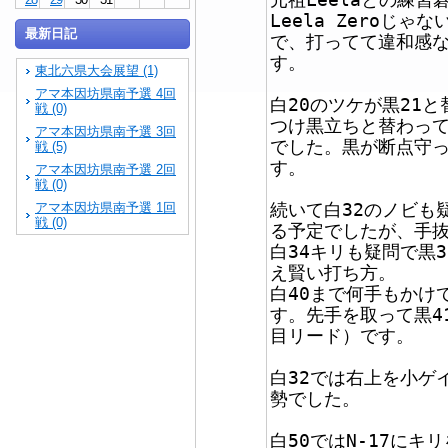
Leela Zeroじゃ
最新日記
で、打ってて違和感
す。
東北六県大会展望 (1)
アマ本因坊県南予選 4回
白20のツケが黒21
戦 (0)
つけ黒立ちと替わって
アマ本因坊県南予選 3回
でした。黒が断点守っ
戦 (5)
す。
アマ本因坊県南予選 2回
戦 (0)
続いて白32のノビも
アマ本因坊県南予選 1回
戦 (0)
る予定でしたが、手抜
白34キリも疑問で黒
え賢い打ち方。
白40まで何手もかけ
す。先手を取って黒4
目リード）です。
白32では右上を小ゲ
勢でした。
白50ではN-17に