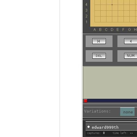
Variations:
none
edward999th
captures:
0
time left:
--