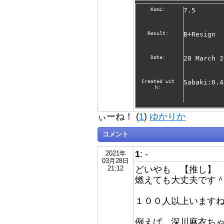
Komi:
7.5
Result:
B+Resign
Date:
28 March 2
Created wit
Sabaki:0.4
h:
ぃーね！ (
1
)
ゆかりか
コメント
1
: -
2021年
03月28日
どいやも 【推し】
21:12
燃えても大丈夫です
１００人以上います
例えば 深川麻衣ち