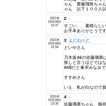
ゃん 齋藤飛鳥ちゃ
ゃん 以下１００人
2
: -
2021年
03月28日
すごい、、素晴らし
22:47
お手本ありがとうで
3
:
えどわーど
2021年
03月28日
どいやさん
22:59
乃木坂46の佐藤璃果
推しと言うほどでは
AKBだと峯岸みなみで
すすめさん
いえ、私が白なので負
4
: -
2021年
03月28日
佐藤璃果ちゃん 御
23:35