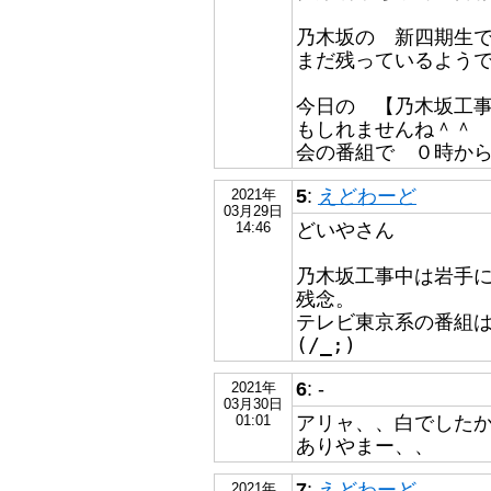
乃木坂の 新四期生
まだ残っているよう
今日の 【乃木坂工
もしれませんね＾＾
会の番組で ０時か
5
:
えどわーど
2021年
03月29日
どいやさん
14:46
乃木坂工事中は岩手
残念。
テレビ東京系の番組
(/_;)
6
: -
2021年
03月30日
アリャ、、白でした
01:01
ありやまー、、
7
:
えどわーど
2021年